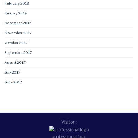
February 2018
January 2018
December 2017
November 2017
October 2017
September 2017
August 2017
July 2017
June 2017
Visitor :
professional logo