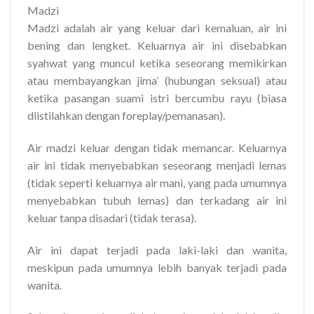
Madzi
Madzi adalah air yang keluar dari kemaluan, air ini
bening dan lengket. Keluarnya air ini disebabkan
syahwat yang muncul ketika seseorang memikirkan
atau membayangkan jima’ (hubungan seksual) atau
ketika pasangan suami istri bercumbu rayu (biasa
diistilahkan dengan foreplay/pemanasan).
Air madzi keluar dengan tidak memancar. Keluarnya
air ini tidak menyebabkan seseorang menjadi lemas
(tidak seperti keluarnya air mani, yang pada umumnya
menyebabkan tubuh lemas) dan terkadang air ini
keluar tanpa disadari (tidak terasa).
Air ini dapat terjadi pada laki-laki dan wanita,
meskipun pada umumnya lebih banyak terjadi pada
wanita.