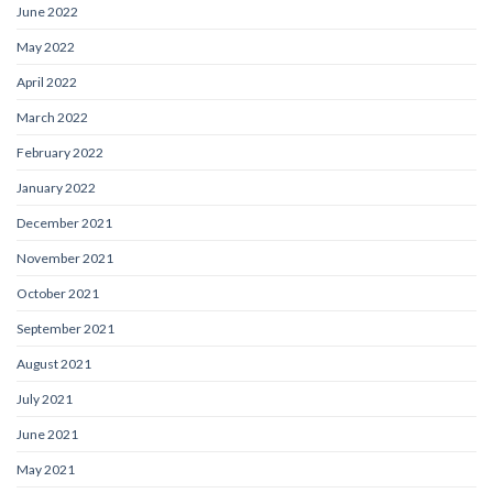
June 2022
May 2022
April 2022
March 2022
February 2022
January 2022
December 2021
November 2021
October 2021
September 2021
August 2021
July 2021
June 2021
May 2021