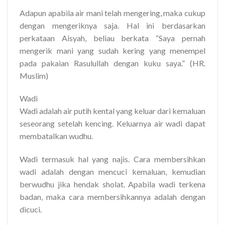
Adapun apabila air mani telah mengering, maka cukup
dengan mengeriknya saja. Hal ini berdasarkan
perkataan Aisyah, beliau berkata “Saya pernah
mengerik mani yang sudah kering yang menempel
pada pakaian Rasulullah dengan kuku saya.” (HR.
Muslim)
Wadi
Wadi adalah air putih kental yang keluar dari kemaluan
seseorang setelah kencing. Keluarnya air wadi dapat
membatalkan wudhu.
Wadi termasuk hal yang najis. Cara membersihkan
wadi adalah dengan mencuci kemaluan, kemudian
berwudhu jika hendak sholat. Apabila wadi terkena
badan, maka cara membersihkannya adalah dengan
dicuci.