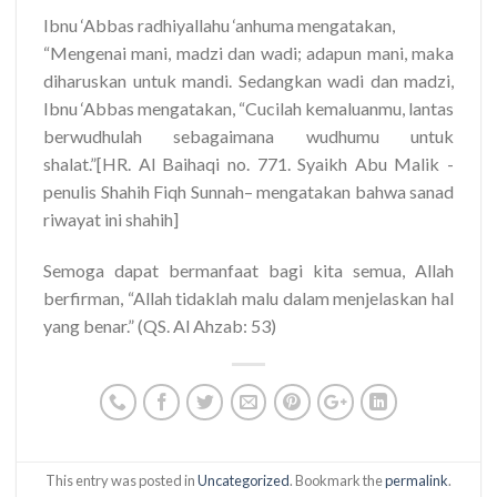
Ibnu ‘Abbas radhiyallahu ‘anhuma mengatakan,
“Mengenai mani, madzi dan wadi; adapun mani, maka
diharuskan untuk mandi. Sedangkan wadi dan madzi,
Ibnu ‘Abbas mengatakan, “Cucilah kemaluanmu, lantas
berwudhulah sebagaimana wudhumu untuk
shalat.”[HR. Al Baihaqi no. 771. Syaikh Abu Malik -
penulis Shahih Fiqh Sunnah– mengatakan bahwa sanad
riwayat ini shahih]
Semoga dapat bermanfaat bagi kita semua, Allah
berfirman, “Allah tidaklah malu dalam menjelaskan hal
yang benar.” (QS. Al Ahzab: 53)
This entry was posted in
Uncategorized
. Bookmark the
permalink
.