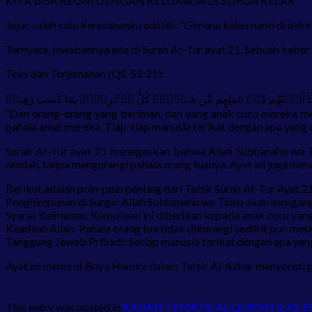
KITA BISA REUNI DENGAN KELUARGA DI SURGA KELAK
Jujur, salah satu keresahanku adalah: “Gimana kalau nanti di akhi
Ternyata, jawabannya ada di Surah At-Tur ayat 21. Sebuah kabar ba
Teks dan Terjemahan (QS. 52:21):
ّتَهُمۡ وَمَآ أَلَتۡنَٰهُم مِّنۡ عَمَلِهِم مِّن شَيۡءٖۚ كُلُّ ٱمۡرِيِٕۭ بِمَا كَسَبَ رَهِينٞ
“Dan orang-orang yang beriman, dan yang anak cucu mereka m
pahala amal mereka. Tiap-tiap manusia terikat dengan apa yang d
Surah At-Tur ayat 21 menegaskan bahwa Allah Subhanahu wa T
rendah, tanpa mengurangi pahala orang tuanya. Ayat ini juga me
Berikut adalah poin-poin penting dari Tafsir Surah At-Tur Ayat 2
Penghimpunan di Surga: Allah Subhanahu wa Ta’ala akan mengang
Syarat Keimanan: Kemuliaan ini diberikan kepada anak cucu yan
Keadilan Allah: Pahala orang tua tidak dikurangi sedikit pun mes
Tanggung Jawab Pribadi: Setiap manusia terikat dengan apa yang 
Ayat ini menurut Buya Hamka dalam Tafsir Al-Azhar menyoroti p
This entry was posted in
KAJIAN TEMATIS AL-QUR’AN & AS-