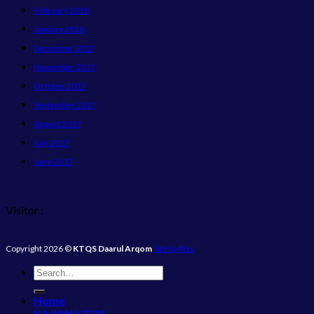
February 2018
January 2018
December 2017
November 2017
October 2017
September 2017
August 2017
July 2017
June 2017
Visitor :
Copyright 2026 ©
KTQS Daarul Arqom
Site by flixs
Home
KAJIAN KTQS