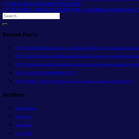
KTQS # 2456 HIKMAH PARA NABI
KTQS # 2458 JANGAN SALAH ARAH : MENJADIKAN ORA
Recent Posts
KTQS # 2486 Bolehkah wanita mengumandangkan adzan, & apakah suara wani
KTQS # 2485 Bolehkah Mendoakan Keburukan bagi Orang yang Menzhalimi 
KTQS # 2484 Rasulullah Shallallahu ‘alaihi wa sallam Ungkap Siapa Saja Peng
KTQS # 2483 BOLEHKAH BERFOTO?
KTQS # 2482 LGBTQ+ : 6 Ayat Al-Qur’an tentang Larangan dan Tafsirnya
Archives
August 2026
July 2026
June 2026
May 2026