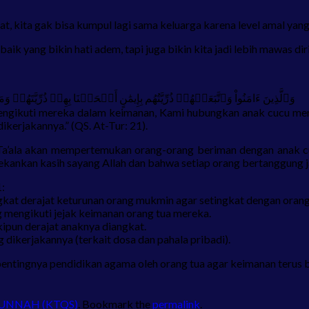
rat, kita gak bisa kumpul lagi sama keluarga karena level amal yang
ik yang bikin hati adem, tapi juga bikin kita jadi lebih mawas diri
وَٱلَّذِينَ ءَامَنُواْ وَٱتَّبَعَتۡهُمۡ ذُرِّيَّتُهُم بِإِيمَٰنٍ أَلۡحَقۡنَا بِهِمۡ ذُرِّيَ
engikuti mereka dalam keimanan, Kami hubungkan anak cucu mere
ikerjakannya.” (QS. At-Tur: 21).
a’ala akan mempertemukan orang-orang beriman dengan anak cuc
nekankan kasih sayang Allah dan bahwa setiap orang bertanggung 
1:
kat derajat keturunan orang mukmin agar setingkat dengan orang 
g mengikuti jejak keimanan orang tua mereka.
kipun derajat anaknya diangkat.
dikerjakannya (terkait dosa dan pahala pribadi).
entingnya pendidikan agama oleh orang tua agar keimanan terus b
SUNNAH (KTQS)
. Bookmark the
permalink
.