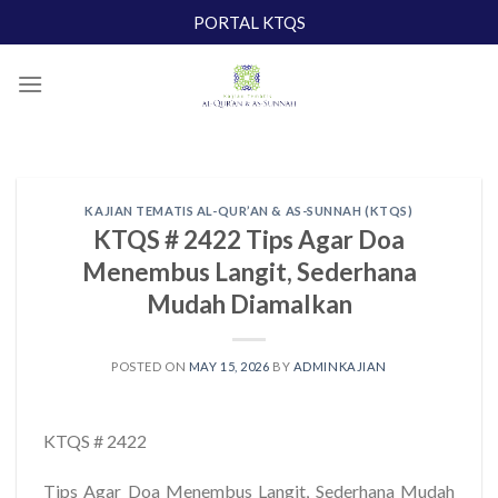
Skip
PORTAL KTQS
to
content
KAJIAN TEMATIS AL-QUR’AN & AS-SUNNAH (KTQS)
KTQS # 2422 Tips Agar Doa
Menembus Langit, Sederhana
Mudah Diamalkan
POSTED ON
MAY 15, 2026
BY
ADMINKAJIAN
KTQS # 2422
Tips Agar Doa Menembus Langit, Sederhana Mudah