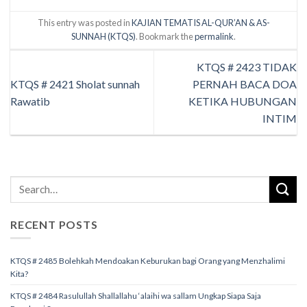
This entry was posted in
KAJIAN TEMATIS AL-QUR’AN & AS-
SUNNAH (KTQS)
. Bookmark the
permalink
.
KTQS # 2423 TIDAK
KTQS # 2421 Sholat sunnah
PERNAH BACA DOA
Rawatib
KETIKA HUBUNGAN
INTIM
RECENT POSTS
KTQS # 2485 Bolehkah Mendoakan Keburukan bagi Orang yang Menzhalimi
Kita?
KTQS # 2484 Rasulullah Shallallahu ‘alaihi wa sallam Ungkap Siapa Saja