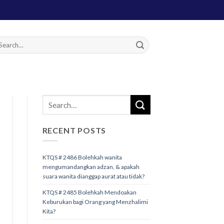
RECENT POSTS
KTQS # 2486 Bolehkah wanita
mengumandangkan adzan, & apakah
suara wanita dianggap aurat atau tidak?
KTQS # 2485 Bolehkah Mendoakan
Keburukan bagi Orang yang Menzhalimi
Kita?