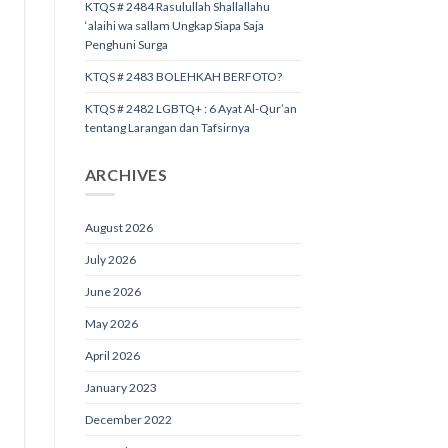
KTQS # 2484 Rasulullah Shallallahu
‘alaihi wa sallam Ungkap Siapa Saja
Penghuni Surga
KTQS # 2483 BOLEHKAH BERFOTO?
KTQS # 2482 LGBTQ+ : 6 Ayat Al-Qur’an
tentang Larangan dan Tafsirnya
ARCHIVES
August 2026
July 2026
June 2026
May 2026
April 2026
January 2023
December 2022