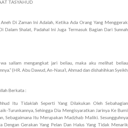
AAT TASYAHUD
t Aneh Di Zaman Ini Adalah, Ketika Ada Orang Yang Menggerak
Di Dalam Shalat, Padahal Ini Juga Termasuk Bagian Dari Sunnah
hi wa sallam mengangkat jari beliau, maka aku melihat beliau
nya.” (HR. Abu Dawud, An-Nasa’l, Ahmad dan dishahihkan Syeikh
lah Berkata :
hud Itu Tidaklah Seperti Yang Dilakukan Oleh Sebahagian
aik-Turunkannya, Sehingga Dia Mengisyaratkan Jarinya Ke Bumi
anan, Sebagaimana Itu Merupakan Madzhab Maliki. Sesungguhnya
ya Dengan Gerakan Yang Pelan Dan Halus Yang Tidak Menarik