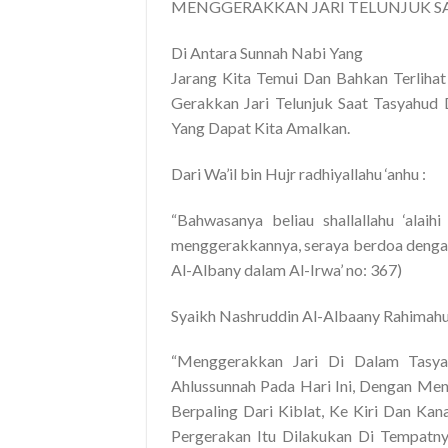
MENGGERAKKAN JARI TELUNJUK S
Di Antara Sunnah Nabi Yang
Jarang Kita Temui Dan Bahkan Terliha
Gerakkan Jari Telunjuk Saat Tasyahud 
Yang Dapat Kita Amalkan.
Dari Wa’il bin Hujr radhiyallahu ‘anhu :
“Bahwasanya beliau shallallahu ‘alai
menggerakkannya, seraya berdoa dengan
Al-Albany dalam Al-Irwa’ no: 367)
Syaikh Nashruddin Al-Albaany Rahimahul
“Menggerakkan Jari Di Dalam Tasyah
Ahlussunnah Pada Hari Ini, Dengan Men
Berpaling Dari Kiblat, Ke Kiri Dan K
Pergerakan Itu Dilakukan Di Tempatn