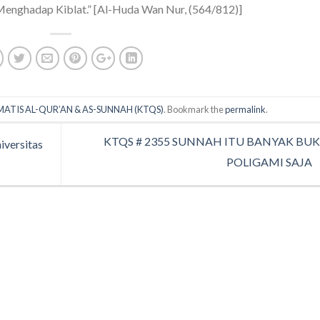
Menghadap Kiblat.” [Al-Huda Wan Nur, (564/812)]
MATIS AL-QUR’AN & AS-SUNNAH (KTQS)
. Bookmark the
permalink
.
KTQS # 2355 SUNNAH ITU BANYAK BU
iversitas
POLIGAMI SAJA