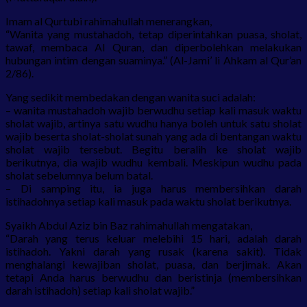
Imam al Qurtubi rahimahullah menerangkan,
“Wanita yang mustahadoh, tetap diperintahkan puasa, sholat,
tawaf, membaca Al Quran, dan diperbolehkan melakukan
hubungan intim dengan suaminya.” (Al-Jami’ li Ahkam al Qur’an
2/86).
Yang sedikit membedakan dengan wanita suci adalah:
– wanita mustahadoh wajib berwudhu setiap kali masuk waktu
sholat wajib, artinya satu wudhu hanya boleh untuk satu sholat
wajib beserta sholat-sholat sunah yang ada di bentangan waktu
sholat wajib tersebut. Begitu beralih ke sholat wajib
berikutnya, dia wajib wudhu kembali. Meskipun wudhu pada
sholat sebelumnya belum batal.
– Di samping itu, ia juga harus membersihkan darah
istihadohnya setiap kali masuk pada waktu sholat berikutnya.
Syaikh Abdul Aziz bin Baz rahimahullah mengatakan,
“Darah yang terus keluar melebihi 15 hari, adalah darah
istihadoh. Yakni darah yang rusak (karena sakit). Tidak
menghalangi kewajiban sholat, puasa, dan berjimak. Akan
tetapi Anda harus berwudhu dan beristinja (membersihkan
darah istihadoh) setiap kali sholat wajib.”