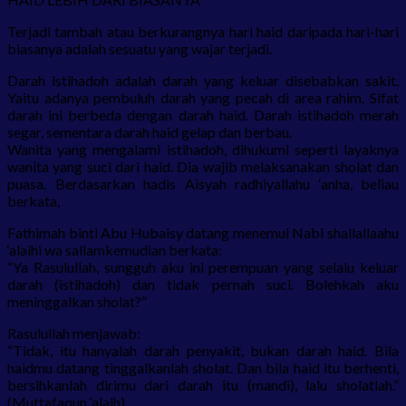
Terjadi tambah atau berkurangnya hari haid daripada hari-hari
biasanya adalah sesuatu yang wajar terjadi.
Darah istihadoh adalah darah yang keluar disebabkan sakit.
Yaitu adanya pembuluh darah yang pecah di area rahim. Sifat
darah ini berbeda dengan darah haid. Darah istihadoh merah
segar, sementara darah haid gelap dan berbau.
Wanita yang mengalami istihadoh, dihukumi seperti layaknya
wanita yang suci dari haid. Dia wajib melaksanakan sholat dan
puasa. Berdasarkan hadis Aisyah radhiyallahu ‘anha, beliau
berkata,
Fathimah binti Abu Hubaisy datang menemui Nabi shallallaahu
‘alaihi wa sallamkemudian berkata:
“Ya Rasulullah, sungguh aku ini perempuan yang selalu keluar
darah (istihadoh) dan tidak pernah suci. Bolehkah aku
meninggalkan sholat?”
Rasulullah menjawab:
“Tidak, itu hanyalah darah penyakit, bukan darah haid. Bila
haidmu datang tinggalkanlah sholat. Dan bila haid itu berhenti,
bersihkanlah dirimu dari darah itu (mandi), lalu sholatlah.”
(Muttafaqun ‘alaih).