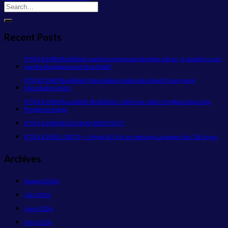
Recent Posts
KTQS # 2486 Bolehkah wanita mengumandangkan adzan, & apakah suara
wanita dianggap aurat atau tidak?
KTQS # 2485 Bolehkah Mendoakan Keburukan bagi Orang yang
Menzhalimi Kita?
KTQS # 2484 Rasulullah Shallallahu ‘alaihi wa sallam Ungkap Siapa Saja
Penghuni Surga
KTQS # 2483 BOLEHKAH BERFOTO?
KTQS # 2482 LGBTQ+ : 6 Ayat Al-Qur’an tentang Larangan dan Tafsirnya
Archives
August 2026
July 2026
June 2026
May 2026