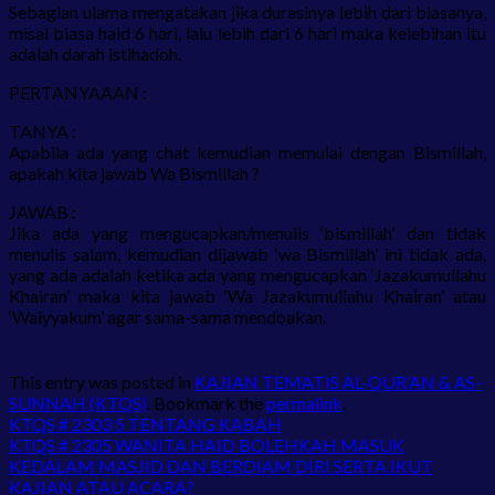
Sebagian ulama mengatakan jika durasinya lebih dari biasanya,
misal biasa haid 6 hari, lalu lebih dari 6 hari maka kelebihan itu
adalah darah istihadoh.
PERTANYAAAN :
TANYA :
Apabila ada yang chat kemudian memulai dengan Bismillah,
apakah kita jawab Wa Bismillah ?
JAWAB :
Jika ada yang mengucapkan/menulis ‘bismillah’ dan tidak
menulis salam, kemudian dijawab ‘wa Bismillah’ ini tidak ada,
yang ada adalah ketika ada yang mengucapkan ‘Jazakumullahu
Khairan’ maka kita jawab ‘Wa Jazakumullahu Khairan’ atau
‘Waiyyakum’ agar sama-sama mendoakan.
This entry was posted in
KAJIAN TEMATIS AL-QUR’AN & AS-
SUNNAH (KTQS)
. Bookmark the
permalink
.
KTQS # 2303 5 TENTANG KABAH
KTQS # 2305 WANITA HAID BOLEHKAH MASUK
KEDALAM MASJID DAN BERDIAM DIRI SERTA IKUT
KAJIAN ATAU ACARA?