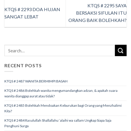
KTQS # 2295 SAYA
KTQS # 2293 DOA HUJAN
BERSAKSI SIFULAN ITU
SANGAT LEBAT
ORANG BAIK BOLEHKAH?
RECENT POSTS
KTQS # 2487 WANITA BERMIMPI BASAH
KTQS # 2486 Bolehkah wanita mengumandangkan adzan, & apakah suara
wanita dianggap aurat atau tidak?
KTQS # 2485 Bolehkah Mendoakan Keburukan bagi Orang yang Menzhalimi
Kita?
KTQS # 2484 Rasulullah Shallallahu ‘alaihi wa sallam Ungkap Siapa Saja
Penghuni Surga