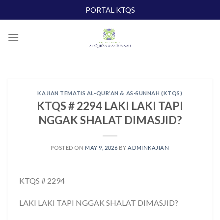
Skip
PORTAL KTQS
to
content
KAJIAN TEMATIS AL-QUR’AN & AS-SUNNAH (KTQS)
KTQS # 2294 LAKI LAKI TAPI
NGGAK SHALAT DIMASJID?
POSTED ON
MAY 9, 2026
BY
ADMINKAJIAN
KTQS # 2294
LAKI LAKI TAPI NGGAK SHALAT DIMASJID?