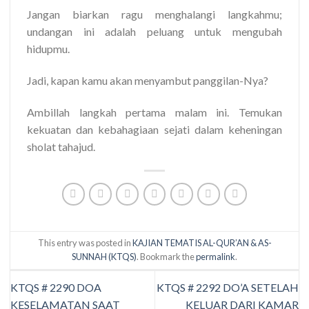
Jangan biarkan ragu menghalangi langkahmu;
undangan ini adalah peluang untuk mengubah
hidupmu.
Jadi, kapan kamu akan menyambut panggilan-Nya?
Ambillah langkah pertama malam ini. Temukan
kekuatan dan kebahagiaan sejati dalam keheningan
sholat tahajud.
This entry was posted in
KAJIAN TEMATIS AL-QUR’AN & AS-
SUNNAH (KTQS)
. Bookmark the
permalink
.
KTQS # 2290 DOA
KTQS # 2292 DO’A SETELAH
KESELAMATAN SAAT
KELUAR DARI KAMAR