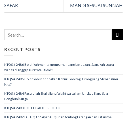
SAFAR
MANDI SESUAI SUNNAH
RECENT POSTS
KTQS # 2486 Bolehkah wanita mengumandangkan adzan, & apakah suara
wanita dianggap aurat atau tidak?
KTQS # 2485 Bolehkah Mendoakan Keburukan bagi Orang yang Menzhalimi
Kita?
KTQS # 2484 Rasulullah Shallallahu ‘alaihi wa sallam Ungkap Siapa Saja
Penghuni Surga
KTQS # 2483 BOLEHKAH BERFOTO?
KTQS # 2482 LGBTQ+ : 6 Ayat Al-Qur’an tentang Larangan dan Tafsirnya