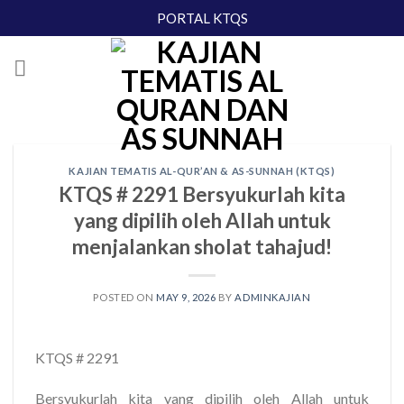
Skip
PORTAL KTQS
to
content
KAJIAN TEMATIS AL-QUR’AN & AS-SUNNAH (KTQS)
KTQS # 2291 Bersyukurlah kita
yang dipilih oleh Allah untuk
menjalankan sholat tahajud!
POSTED ON
MAY 9, 2026
BY
ADMINKAJIAN
KTQS # 2291
Bersyukurlah kita yang dipilih oleh Allah untuk