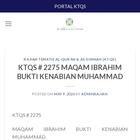
Skip
PORTAL KTQS
to
content
KAJIAN TEMATIS AL-QUR’AN & AS-SUNNAH (KTQS)
KTQS # 2275 MAQAM IBRAHIM
BUKTI KENABIAN MUHAMMAD
POSTED ON
MAY 9, 2026
BY
ADMINKAJIAN
KTQS # 2275
MAQAM IBRAHIM BUKTI KENABIAN
MUHAMMAD