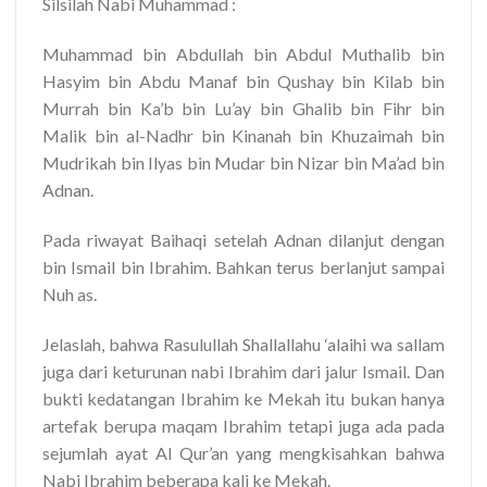
Silsilah Nabi Muhammad :
Muhammad bin Abdullah bin Abdul Muthalib bin
Hasyim bin Abdu Manaf bin Qushay bin Kilab bin
Murrah bin Ka’b bin Lu’ay bin Ghalib bin Fihr bin
Malik bin al-Nadhr bin Kinanah bin Khuzaimah bin
Mudrikah bin Ilyas bin Mudar bin Nizar bin Ma’ad bin
Adnan.
Pada riwayat Baihaqi setelah Adnan dilanjut dengan
bin Ismail bin Ibrahim. Bahkan terus berlanjut sampai
Nuh as.
Jelaslah, bahwa Rasulullah Shallallahu ‘alaihi wa sallam
juga dari keturunan nabi Ibrahim dari jalur Ismail. Dan
bukti kedatangan Ibrahim ke Mekah itu bukan hanya
artefak berupa maqam Ibrahim tetapi juga ada pada
sejumlah ayat Al Qur’an yang mengkisahkan bahwa
Nabi Ibrahim beberapa kali ke Mekah.