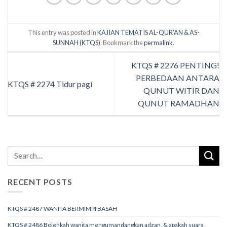
This entry was posted in
KAJIAN TEMATIS AL-QUR’AN & AS-
SUNNAH (KTQS)
. Bookmark the
permalink
.
KTQS # 2276 PENTING!
PERBEDAAN ANTARA
KTQS # 2274 Tidur pagi
QUNUT WITIR DAN
QUNUT RAMADHAN
RECENT POSTS
KTQS # 2487 WANITA BERMIMPI BASAH
KTQS # 2486 Bolehkah wanita mengumandangkan adzan, & apakah suara