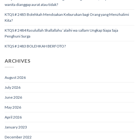
wanita dianggap aurat atau tidak?
KTQS # 2485 Bolehkah Mendoakan Keburukan bagi Orang yang Menzhalimi
Kita?
KTQS # 2484 Rasulullah Shallallahu ‘alaihi wa sallam Ungkap Siapa Saja
Penghuni Surga
KTQS # 2483 BOLEHKAH BERFOTO?
ARCHIVES
August 2026
July 2026
June 2026
May 2026
April 2026
January 2023
December 2022