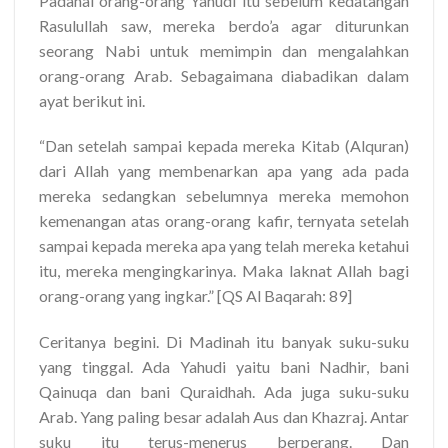
Padahal orang-orang Yahudi itu sebelum kedatangan
Rasulullah saw, mereka berdo’a agar diturunkan
seorang Nabi untuk memimpin dan mengalahkan
orang-orang Arab. Sebagaimana diabadikan dalam
ayat berikut ini.
“Dan setelah sampai kepada mereka Kitab (Alquran)
dari Allah yang membenarkan apa yang ada pada
mereka sedangkan sebelumnya mereka memohon
kemenangan atas orang-orang kafir, ternyata setelah
sampai kepada mereka apa yang telah mereka ketahui
itu, mereka mengingkarinya. Maka laknat Allah bagi
orang-orang yang ingkar.” [QS Al Baqarah: 89]
Ceritanya begini. Di Madinah itu banyak suku-suku
yang tinggal. Ada Yahudi yaitu bani Nadhir, bani
Qainuqa dan bani Quraidhah. Ada juga suku-suku
Arab. Yang paling besar adalah Aus dan Khazraj. Antar
suku itu terus-menerus berperang. Dan