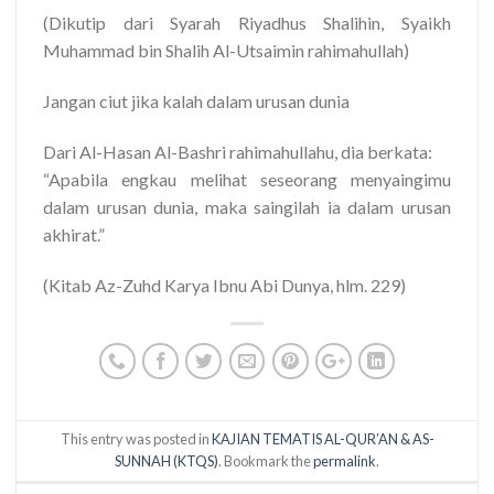
(Dikutip dari Syarah Riyadhus Shalihin, Syaikh
Muhammad bin Shalih Al-Utsaimin rahimahullah)
Jangan ciut jika kalah dalam urusan dunia
Dari Al-Hasan Al-Bashri rahimahullahu, dia berkata:
“Apabila engkau melihat seseorang menyaingimu
dalam urusan dunia, maka saingilah ia dalam urusan
akhirat.”
(Kitab Az-Zuhd Karya Ibnu Abi Dunya, hlm. 229)
This entry was posted in
KAJIAN TEMATIS AL-QUR’AN & AS-
SUNNAH (KTQS)
. Bookmark the
permalink
.