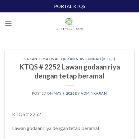
Skip
PORTAL KTQS
to
content
KAJIAN TEMATIS AL-QUR’AN & AS-SUNNAH (KTQS)
KTQS # 2252 Lawan godaan riya
dengan tetap beramal
POSTED ON
MAY 9, 2026
BY
ADMINKAJIAN
KTQS # 2252
Lawan godaan riya dengan tetap beramal