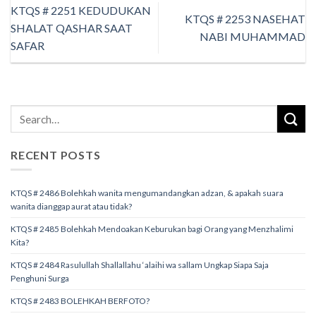
KTQS # 2251 KEDUDUKAN
KTQS # 2253 NASEHAT
SHALAT QASHAR SAAT
NABI MUHAMMAD
SAFAR
RECENT POSTS
KTQS # 2486 Bolehkah wanita mengumandangkan adzan, & apakah suara
wanita dianggap aurat atau tidak?
KTQS # 2485 Bolehkah Mendoakan Keburukan bagi Orang yang Menzhalimi
Kita?
KTQS # 2484 Rasulullah Shallallahu ‘alaihi wa sallam Ungkap Siapa Saja
Penghuni Surga
KTQS # 2483 BOLEHKAH BERFOTO?