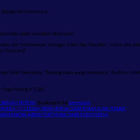
g di pagi hari membaca:
halallahu alaihi wasallam Nabiyyan”,
Agamaku dan Muhammad sebagai Nabi dan Rasulku”; maka aku ad
t-Thabrani)
mad SAW bersabda, “Barangsiapa yang membaca: ‘Rodhitu billah
ir Pagi Petang KTQS]
SUNNAH (KTQS)
. Bookmark the
permalink
.
OLEH ITU LEBIH BERHARGA DARI EMAS & MUTIARA
 HARAM NON-ARAB PERTAMA DARI INDONESIA