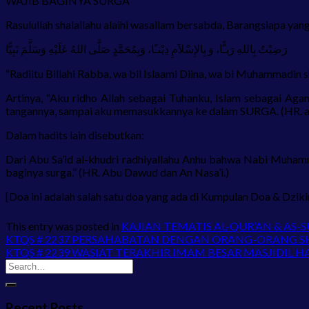
WAJIB BAGINYA SURGA
Rasulullah shalallahu alaihi wasallam bersabda, Barangsiapa yan
رَضِيْتُ بِاللهِ رَبـًّا، وَ بِالإِسْلاَمِ دِيْنـًا، وَبِمُحَمَّدٍ صَلَّى اللهُ عَلَيْهِ وَسَلَّمَ نَبِيًّا
“Radiitu Billahi Rabba, wa bil Islaami Diina, wa bi Muhammadin s
Artinya, “Aku ridho Allah sebagai Tuhanku, Islam sebagai 
tangannya, sampai aku memasukkannya ke dalam SURGA. (HR. a
Dalam hadits lain disebutkan:
Dari Abu Sa’id al-khudri radhiyallahu Anhu bahwa Nabi Muham
baginya surga.” (HR. Abu Dawud dan An Nasa’i.)
[Doa ini adalah salah satu doa yang ada di Kumpulan Doa & Dzik
This entry was posted in
KAJIAN TEMATIS AL-QUR’AN & AS-
KTQS # 2237 PERSAHABATAN DENGAN ORANG-ORANG SH
KTQS # 2239 WASIAT TERAKHIR IMAM BESAR MASJIDIL
Recent Posts