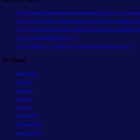
KTQS # 2486 Bolehkah wanita mengumandangkan adzan, & apakah suara wani
KTQS # 2485 Bolehkah Mendoakan Keburukan bagi Orang yang Menzhalimi 
KTQS # 2484 Rasulullah Shallallahu ‘alaihi wa sallam Ungkap Siapa Saja Peng
KTQS # 2483 BOLEHKAH BERFOTO?
KTQS # 2482 LGBTQ+ : 6 Ayat Al-Qur’an tentang Larangan dan Tafsirnya
Archives
August 2026
July 2026
June 2026
May 2026
April 2026
January 2023
December 2022
November 2022