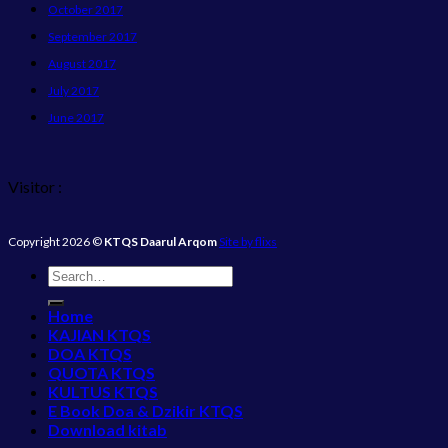
October 2017
September 2017
August 2017
July 2017
June 2017
Visitor :
Copyright 2026 ©
KTQS Daarul Arqom
Site by flixs
Home
KAJIAN KTQS
DOA KTQS
QUOTA KTQS
KULTUS KTQS
E Book Doa & Dzikir KTQS
Download kitab