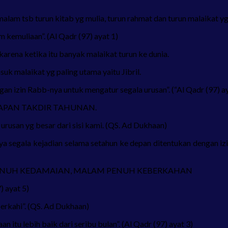
m tsb turun kitab yg mulia, turun rahmat dan turun malaikat yg
kemuliaan”. (Al Qadr (97) ayat 1)
ena ketika itu banyak malaikat turun ke dunia.
uk malaikat yg paling utama yaitu Jibril.
gan izin Rabb-nya untuk mengatur segala urusan”. (“Al Qadr (97) ay
ENETAPAN TAKDIR TAHUNAN.
 urusan yg besar dari sisi kami. (QS. Ad Dukhaan)
nya segala kejadian selama setahun ke depan ditentukan dengan i
PENUH KEDAMAIAN, MALAM PENUH KEBERKAHAN
) ayat 5)
rkahi”. (QS. Ad Dukhaan)
tu lebih baik dari seribu bulan”. (Al Qadr (97) ayat 3)