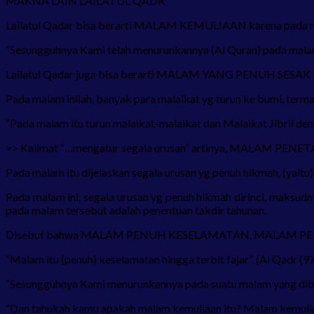
MAKNA LAIN LAILATUL QADR
Lailatul Qadar bisa berarti MALAM KEMULIAAN karena pada mala
“Sesungguhnya Kami telah menurunkannya (Al Quran) pada malam 
Lailatul Qadar juga bisa berarti MALAM YANG PENUH SESAK kar
Pada malam inilah, banyak para malaikat yg turun ke bumi, termas
“Pada malam itu turun malaikat-malaikat dan Malaikat Jibril den
>> Kalimat “…mengatur segala urusan” artinya, MALAM P
Pada malam itu dijelaskan segala urusan yg penuh hikmah, (yaitu)
Pada malam ini, segala urusan yg penuh hikmah dirinci, maksud
pada malam tersebut adalah penentuan takdir tahunan.
Disebut bahwa MALAM PENUH KESELAMATAN, MALAM 
“Malam itu (penuh) keselamatan hingga terbit fajar”. (Al Qadr (97
“Sesungguhnya Kami menurunkannya pada suatu malam yang dibe
“Dan tahukah kamu apakah malam kemuliaan itu? Malam kemuliaan i