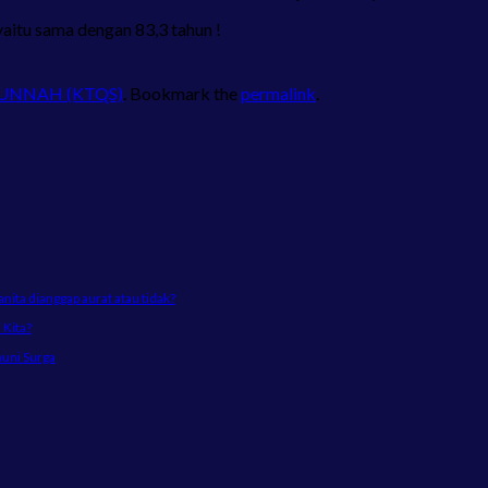
aitu sama dengan 83,3 tahun !
SUNNAH (KTQS)
. Bookmark the
permalink
.
ta dianggap aurat atau tidak?
Kita?
huni Surga