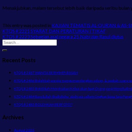
Menakjubkan, malam tersebut lebih baik daripada seribu bulan y
This entry was posted in
KAJIAN TEMATIS AL-QUR’AN & AS-
KTQS # 2221 SYARAT DAN PERATURAN I’TIKAF
KTQS # 2223 Sebagian asal negara 25 Nabi dan Rasul diutus
Recent Posts
KTQS # 2487 WANITA BERMIMPI BASAH
KTQS # 2486 Bolehkah wanita mengumandangkan adzan, & apakah suara wani
KTQS # 2485 Bolehkah Mendoakan Keburukan bagi Orang yang Menzhalimi 
KTQS # 2484 Rasulullah Shallallahu ‘alaihi wa sallam Ungkap Siapa Saja Peng
KTQS # 2483 BOLEHKAH BERFOTO?
Archives
August 2026