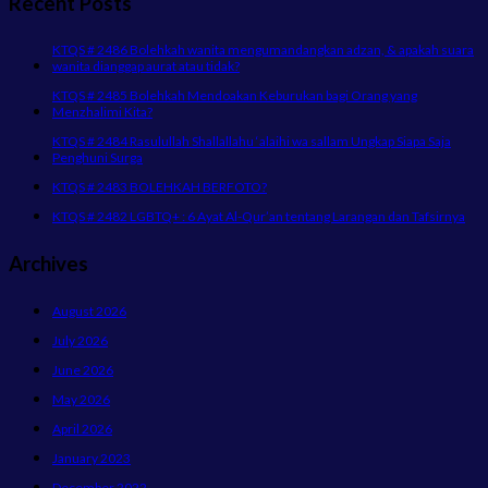
Recent Posts
KTQS # 2486 Bolehkah wanita mengumandangkan adzan, & apakah suara
wanita dianggap aurat atau tidak?
KTQS # 2485 Bolehkah Mendoakan Keburukan bagi Orang yang
Menzhalimi Kita?
KTQS # 2484 Rasulullah Shallallahu ‘alaihi wa sallam Ungkap Siapa Saja
Penghuni Surga
KTQS # 2483 BOLEHKAH BERFOTO?
KTQS # 2482 LGBTQ+ : 6 Ayat Al-Qur’an tentang Larangan dan Tafsirnya
Archives
August 2026
July 2026
June 2026
May 2026
April 2026
January 2023
December 2022