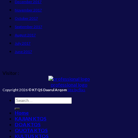
December 2017
November 2017
October 2017
September 2017
August 2017
July 2017
June 2017
Visitor :
professional logo
Copyright 2026 ©
KTQS Daarul Arqom
Site by flixs
Home
KAJIAN KTQS
DOA KTQS
QUOTA KTQS
KULTUS KTQS