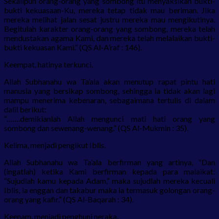
Sekalipun orang-orang yang sombong itu menyaksikan bukti-
bukti kekuasaan-Ku, mereka tetap tidak mau beriman. Jika
mereka melihat jalan sesat justru mereka mau mengikutinya.
Begitulah karakter orang-orang yang sombong, mereka telah
mendustakan agama Kami, dan mereka telah melalaikan bukti-
bukti kekuasan Kami.” (QS Al-A’raf : 146).
Keempat, hatinya terkunci.
Allah Subhanahu wa Ta’ala akan menutup rapat pintu hati
manusia yang bersikap sombong, sehingga ia tidak akan lagi
mampu menerima kebenaran, sebagaimana tertulis di dalam
dalil berikut:
“…….demikianlah Allah mengunci mati hati orang yang
sombong dan sewenang-wenang.” (QS Al-Mukmin : 35).
Kelima, menjadi pengikut Iblis.
Allah Subhanahu wa Ta’ala berfirman yang artinya, “Dan
(ingatlah) ketika Kami berfirman kepada para malaikat:
“Sujudlah kamu kepada Adam,” maka sujudlah mereka kecuali
Iblis, ia enggan dan takabur maka ia termasuk golongan orang-
orang yang kafir.” (QS Al-Baqarah : 34).
Keenam, menjadi penghuni neraka.