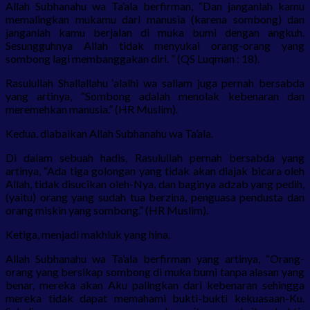
Allah Subhanahu wa Ta’ala berfirman, “Dan janganlah kamu
memalingkan mukamu dari manusia (karena sombong) dan
janganlah kamu berjalan di muka bumi dengan angkuh.
Sesungguhnya Allah tidak menyukai orang-orang yang
sombong lagi membanggakan diri. ” (QS Luqman : 18).
Rasulullah Shallallahu ‘alaihi wa sallam juga pernah bersabda
yang artinya, “Sombong adalah menolak kebenaran dan
meremehkan manusia.” (HR Muslim).
Kedua, diabaikan Allah Subhanahu wa Ta’ala.
Di dalam sebuah hadis, Rasulullah pernah bersabda yang
artinya, “Ada tiga golongan yang tidak akan diajak bicara oleh
Allah, tidak disucikan oleh-Nya, dan baginya adzab yang pedih,
(yaitu) orang yang sudah tua berzina, penguasa pendusta dan
orang miskin yang sombong.” (HR Muslim).
Ketiga, menjadi makhluk yang hina.
Allah Subhanahu wa Ta’ala berfirman yang artinya, “Orang-
orang yang bersikap sombong di muka bumi tanpa alasan yang
benar, mereka akan Aku palingkan dari kebenaran sehingga
mereka tidak dapat memahami bukti-bukti kekuasaan-Ku.