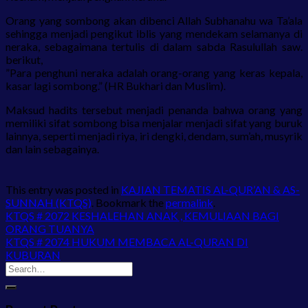
Orang yang sombong akan dibenci Allah Subhanahu wa Ta’ala
sehingga menjadi pengikut iblis yang mendekam selamanya di
neraka, sebagaimana tertulis di dalam sabda Rasulullah saw.
berikut,
”Para penghuni neraka adalah orang-orang yang keras kepala,
kasar lagi sombong.” (HR Bukhari dan Muslim).
Maksud hadits tersebut menjadi penanda bahwa orang yang
memiliki sifat sombong bisa menjalar menjadi sifat yang buruk
lainnya, seperti menjadi riya, iri dengki, dendam, sum’ah, musyrik
dan lain sebagainya.
This entry was posted in
KAJIAN TEMATIS AL-QUR’AN & AS-
SUNNAH (KTQS)
. Bookmark the
permalink
.
KTQS # 2072 KESHALEHAN ANAK , KEMULIAAN BAGI
ORANG TUANYA
KTQS # 2074 HUKUM MEMBACA AL-QURAN DI
KUBURAN