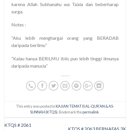
karena Allah Subhanahu wa Ta’ala dan beberharap
surga.
Notes :
“Aku lebih menghargai orang yang BERADAB
daripada berilmu”
“Kalau hanya BERILMU iblis pun lebih tinggi ilmunya
daripada manusia”
This entry was posted in
KAJIAN TEMATIS AL-QUR’AN & AS-
SUNNAH (KTQS)
. Bookmark the
permalink
.
KTQS # 2061
KTQS # 2063 BERNAFAS 3X