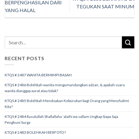
BERPENGHASILAN DARI
TEGUKAN SAAT MINUM
YANG HALAL
RECENT POSTS
KTQS # 2487 WANITA BERMIMPI BASAH
KTQS # 2486 Bolehkah wanita mengumandangkan adzan, & apakah suara
wanita dianggap aurat atau tidak?
KTQS # 2485 Bolehkah Mendoakan Keburukan bagi Orang yang Menzhalimi
Kita?
KTQS # 2484 Rasulullah Shallallahu ‘alaihi wa sallam Ungkap Siapa Saja
Penghuni Surga
KTQS # 2483 BOLEHKAH BERFOTO?