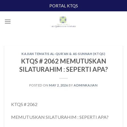
Skip
PORTAL KTQS
to
content
KAJIAN TEMATIS AL-QUR’AN & AS-SUNNAH (KTQS)
KTQS # 2062 MEMUTUSKAN
SILATURAHIM : SEPERTI APA?
POSTED ON
MAY 2, 2026
BY
ADMINKAJIAN
KTQS # 2062
MEMUTUSKAN SILATURAHIM : SEPERTI APA?