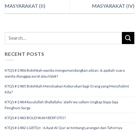
MASYARAKAT (II)
MASYARAKAT (IV)
RECENT POSTS
KTQS # 2486 Bolehkah wanita mengumandangkan adzan, & apakah suara
wanita dianggap aurat atau tidak?
KTQS # 2485 Bolehkah Mendoakan Keburukan bagi Orang yang Menzhalimi
Kita?
KTQS # 2484 Rasulullah Shallallahu ‘alaihi wa sallam Ungkap Siapa Saja
Penghuni Surga
KTQS # 2483 BOLEHKAH BERFOTO?
KTQS # 2482 LGBTQ+ : 6 Ayat Al-Qur’an tentang Larangan dan Tafsirnya