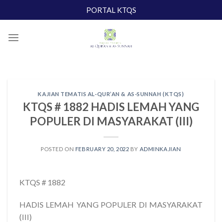
Skip
PORTAL KTQS
to
content
KAJIAN TEMATIS AL-QUR’AN & AS-SUNNAH (KTQS)
KTQS # 1882 HADIS LEMAH YANG
POPULER DI MASYARAKAT (III)
POSTED ON
FEBRUARY 20, 2022
BY
ADMINKAJIAN
KTQS # 1882
HADIS LEMAH YANG POPULER DI MASYARAKAT
(III)