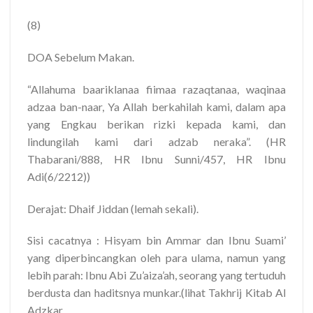
(8)
DOA Sebelum Makan.
“Allahuma baariklanaa fiimaa razaqtanaa, waqinaa
adzaa ban-naar, Ya Allah berkahilah kami, dalam apa
yang Engkau berikan rizki kepada kami, dan
lindungilah kami dari adzab neraka”. (HR
Thabarani/888, HR Ibnu Sunni/457, HR Ibnu
Adi(6/2212))
Derajat: Dhaif Jiddan (lemah sekali).
Sisi cacatnya : Hisyam bin Ammar dan Ibnu Suami’
yang diperbincangkan oleh para ulama, namun yang
lebih parah: Ibnu Abi Zu’aiza’ah, seorang yang tertuduh
berdusta dan haditsnya munkar.(lihat Takhrij Kitab Al
Adzkar.