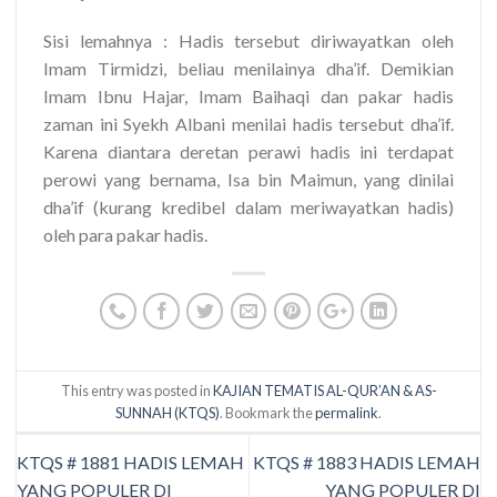
Sisi lemahnya : Hadis tersebut diriwayatkan oleh
Imam Tirmidzi, beliau menilainya dha’if. Demikian
Imam Ibnu Hajar, Imam Baihaqi dan pakar hadis
zaman ini Syekh Albani menilai hadis tersebut dha’if.
Karena diantara deretan perawi hadis ini terdapat
perowi yang bernama, Isa bin Maimun, yang dinilai
dha’if (kurang kredibel dalam meriwayatkan hadis)
oleh para pakar hadis.
This entry was posted in
KAJIAN TEMATIS AL-QUR’AN & AS-
SUNNAH (KTQS)
. Bookmark the
permalink
.
KTQS # 1881 HADIS LEMAH
KTQS # 1883 HADIS LEMAH
YANG POPULER DI
YANG POPULER DI