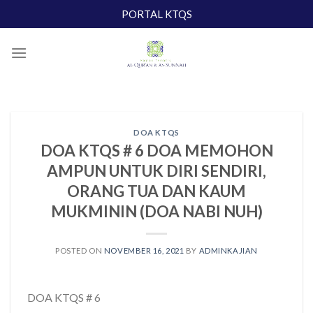
Skip
PORTAL KTQS
to
content
DOA KTQS
DOA KTQS # 6 DOA MEMOHON
AMPUN UNTUK DIRI SENDIRI,
ORANG TUA DAN KAUM
MUKMININ (DOA NABI NUH)
POSTED ON
NOVEMBER 16, 2021
BY
ADMINKAJIAN
DOA KTQS # 6