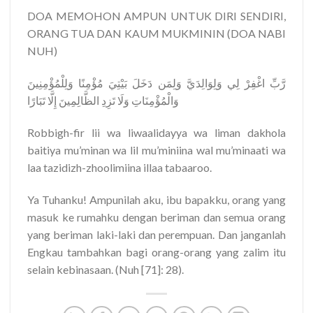
DOA MEMOHON AMPUN UNTUK DIRI SENDIRI,
ORANG TUA DAN KAUM MUKMININ (DOA NABI
NUH)
رَّبِّ
اغْفِرْ
لِي
وَلِوَالِدَيَّ
وَلِمَن
دَخَلَ
بَيْتِيَ
مُؤْمِنًا
وَلِلْمُؤْمِنِينَ
وَالْمُؤْمِنَاتِ
وَلَا
تَزِدِ
الظَّالِمِينَ
إِلَّا
تَبَارًا
Robbigh-fir lii wa liwaalidayya wa liman dakhola
baitiya mu’minan wa lil mu’miniina wal mu’minaati wa
laa tazidizh-zhoolimiina illaa tabaaroo.
Ya Tuhanku! Ampunilah aku, ibu bapakku, orang yang
masuk ke rumahku dengan beriman dan semua orang
yang beriman laki-laki dan perempuan. Dan janganlah
Engkau tambahkan bagi orang-orang yang zalim itu
selain kebinasaan.
(Nuh [71]: 28).