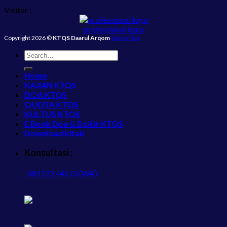
Visitor :
professional logo
Copyright 2026 ©
KTQS Daarul Arqom
Site by flixs
Home
KAJIAN KTQS
DOA KTQS
QUOTA KTQS
KULTUS KTQS
E Book Doa & Dzikir KTQS
Download kitab
Konsultasi :
08112274573 (WA)