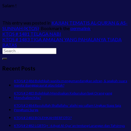
Salam !
This entry was posted in
KAJIAN TEMATIS AL-QUR’AN & AS-
SUNNAH (KTQS)
. Bookmark the
permalink
.
KTQS # 1481 TELAGA NABI
KTQS # 1483 TIGA AMALAN YANG PAHALANYA TIADA
BATAS
Recent Posts
KTQS # 2486 Bolehkah wanita mengumandangkan adzan, & apakah suara
wanita dianggap aurat atau tidak?
KTQS # 2485 Bolehkah Mendoakan Keburukan bagi Orang yang
Menzhalimi Kita?
KTQS # 2484 Rasulullah Shallallahu ‘alaihi wa sallam Ungkap Siapa Saja
Penghuni Surga
KTQS # 2483 BOLEHKAH BERFOTO?
KTQS # 2482 LGBTQ+ : 6 Ayat Al-Qur’an tentang Larangan dan Tafsirnya