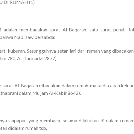
 DI RUMAH (1)
ni adalah membacakan surat Al-Baqarah, satu surat penuh. Ini
, bahwa Nabi saw bersabda:
perti kuburan. Sesungguhnya setan lari dari rumah yang dibacakan
slim 780, At-Turmudzi 2877)
r surat Al-Baqarah dibacakan dalam rumah, maka dia akan keluar
t-thabrani dalam Mu’jam Al-Kabir 8642).
rtinya siapapun yang membaca, selama dilakukan di dalam rumah,
etan didalam rumah tsb.