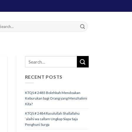
RECENT POSTS
KTQS # 2485 Bolehkah Mendoakan
Keburukan bagi Orang yang Menzhalimi
Kita?
KTQS # 2484 Rasulullah Shallallahu
‘alaihi wa sallam Ungkap Siapa Saja
Penghuni Surga