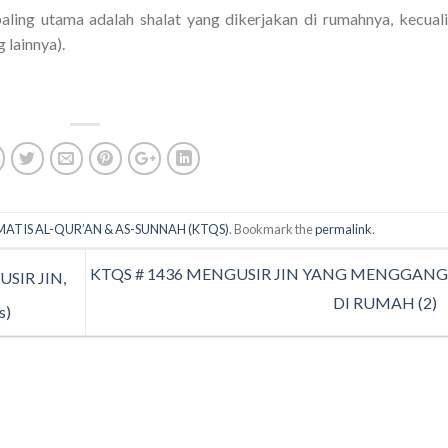
aling utama adalah shalat yang dikerjakan di rumahnya, kecuali
 lainnya).
MATIS AL-QUR’AN & AS-SUNNAH (KTQS)
. Bookmark the
permalink
.
KTQS # 1436 MENGUSIR JIN YANG MENGGAN
SIR JIN,
DI RUMAH (2)
s)