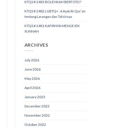
KTQS # 2483 BOLEHKAH BERFOTO?
KTQS # 2482 LGBTQ+ : 6 Ayat Al-Qur’an
tentang Larangan dan Tafsirnya
KTQS # 2481 KAFIRNYA MENGEJEK
SUNNAH
ARCHIVES
July 2026
June 2026
May 2026
April 2026
January 2023
December 2022
November 2022
October 2022