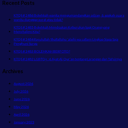
Recent Posts
KTQS # 2486 Bolehkah wanita mengumandangkan adzan, & apakah suara
wanita dianggap aurat atau tidak?
KTQS # 2485 Bolehkah Mendoakan Keburukan bagi Orang yang
Menzhalimi Kita?
KTQS # 2484 Rasulullah Shallallahu ‘alaihi wa sallam Ungkap Siapa Saja
Penghuni Surga
KTQS # 2483 BOLEHKAH BERFOTO?
KTQS # 2482 LGBTQ+ : 6 Ayat Al-Qur’an tentang Larangan dan Tafsirnya
Archives
August 2026
July 2026
June 2026
May 2026
April 2026
January 2023