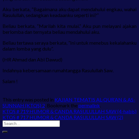
Aku berkata, “Bagaimana aku dapat mendahului engkau, wahai
Rasulullah, sedangkan keadaanku seperti ini?”
Beliau berkata, “Marilah kita mulai.” Aku pun melayani ajakan
berlomba dan ternyata beliau mendahului aku.
Beliau tertawa seraya berkata, ”Ini untuk menebus kekalahanku
dalam lomba yang dulu”.
(HR Ahmad dan Abi Dawud)
Indahnya kebersamaan rumahtangga Rasulullah Saw.
Salam !
This entry was posted in
KAJIAN TEMATIS AL-QUR’AN & AS-
SUNNAH (KTQS) 2
. Bookmark the
permalink
.
KTQS # 719 HUMOR & CANDA RASULULLAH SAW (4-habis)
KTQS # 717 HUMOR & CANDA RASULULLAH SAW (2)