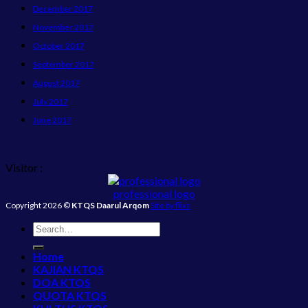
December 2017
November 2017
October 2017
September 2017
August 2017
July 2017
June 2017
Visitor :
professional logo
Copyright 2026 ©
KTQS Daarul Arqom
Site by flixs
Home
KAJIAN KTQS
DOA KTQS
QUOTA KTQS