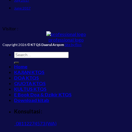
July 2017
June 2017
Visitor :
professional logo
Copyright 2026 ©
KTQS Daarul Arqom
Site by flixs
Home
KAJIAN KTQS
DOA KTQS
QUOTA KTQS
KULTUS KTQS
E Book Doa & Dzikir KTQS
Download kitab
Konsultasi :
08112274573 (WA)