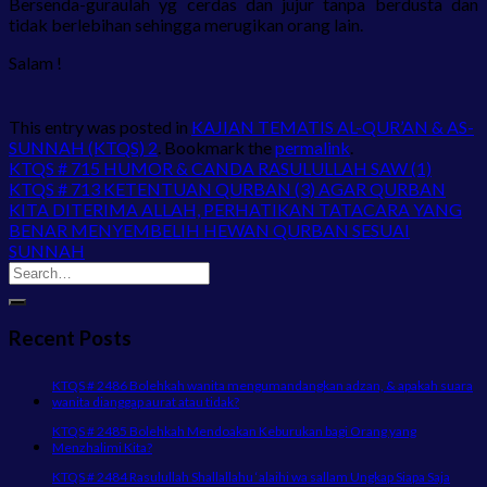
Bersenda-guraulah yg cerdas dan jujur tanpa berdusta dan
tidak berlebihan sehingga merugikan orang lain.
Salam !
This entry was posted in
KAJIAN TEMATIS AL-QUR’AN & AS-
SUNNAH (KTQS) 2
. Bookmark the
permalink
.
KTQS # 715 HUMOR & CANDA RASULULLAH SAW (1)
KTQS # 713 KETENTUAN QURBAN (3) AGAR QURBAN
KITA DITERIMA ALLAH, PERHATIKAN TATACARA YANG
BENAR MENYEMBELIH HEWAN QURBAN SESUAI
SUNNAH
Recent Posts
KTQS # 2486 Bolehkah wanita mengumandangkan adzan, & apakah suara
wanita dianggap aurat atau tidak?
KTQS # 2485 Bolehkah Mendoakan Keburukan bagi Orang yang
Menzhalimi Kita?
KTQS # 2484 Rasulullah Shallallahu ‘alaihi wa sallam Ungkap Siapa Saja