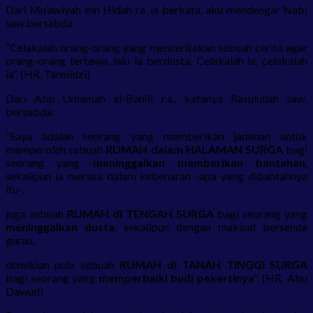
Dari Mu’awiyah bin Hidah ra. ia berkata, aku mendengar Nabi
saw.bersabda:
“Celakalah orang-orang yang menceritakan sebuah cerita agar
orang-orang tertawa, lalu ia berdusta. Celakalah ia, celakalah
ia”. (HR. Tarmidzi)
Dari Abu Umamah al-Bahili r.a., katanya Rasulullah saw.
bersabda:
“Saya adalah seorang yang memberikan jaminan untuk
memperoleh sebuah
RUMAH dalam HALAMAN SURGA
bagi
seorang yang
meninggalkan memberikan bantahan
,
sekalipun ia merasa dalam kebenaran -apa yang dibantahnya
itu-,
juga sebuah
RUMAH di TENGAH SURGA
bagi seorang yang
meninggalkan dusta
, sekalipun dengan maksud bersenda
gurau,
demikian pula sebuah
RUMAH di TANAH TINGGI SURGA
bagi seorang yang
memperbaiki budi pekertinya
“. (HR. Abu
Dawud)