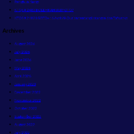
Penghuni Surga
KTQS # 2483 BOLEHKAH BERFOTO?
KTQS # 2482 LGBTQ+ : 6 Ayat Al-Qur’an tentang Larangan dan Tafsirnya
Archives
August 2026
July 2026
June 2026
May 2026
April 2026
January 2023
December 2022
November 2022
October 2022
September 2022
August 2022
July 2022