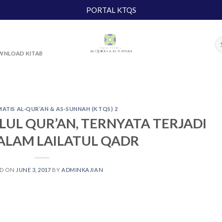
PORTAL KTQS
NLOAD KITAB
MATIS AL-QUR’AN & AS-SUNNAH (KTQS) 2
LUL QUR’AN, TERNYATA TERJADI
ALAM LAILATUL QADR
ED ON
JUNE 3, 2017
BY
ADMINKAJIAN