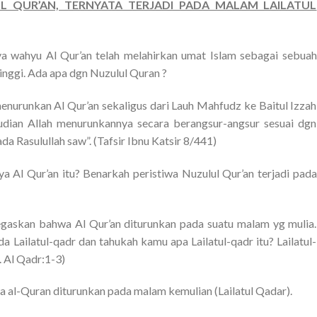
L QUR’AN, TERNYATA TERJADI PADA MALAM LAILATUL
nya wahyu Al Qur’an telah melahirkan umat Islam sebagai sebuah
inggi. Ada apa dgn Nuzulul Quran ?
menurunkan Al Qur’an sekaligus dari Lauh Mahfudz ke Baitul Izzah
udian Allah menurunkannya secara berangsur-angsur sesuai dgn
a Rasulullah saw”. (Tafsir Ibnu Katsir 8/441)
ya Al Qur’an itu? Benarkah peristiwa Nuzulul Qur’an terjadi pada
gaskan bahwa Al Qur’an diturunkan pada suatu malam yg mulia.
Lailatul-qadr dan tahukah kamu apa Lailatul-qadr itu? Lailatul-
S. Al Qadr:1-3)
a al-Quran diturunkan pada malam kemulian (Lailatul Qadar).