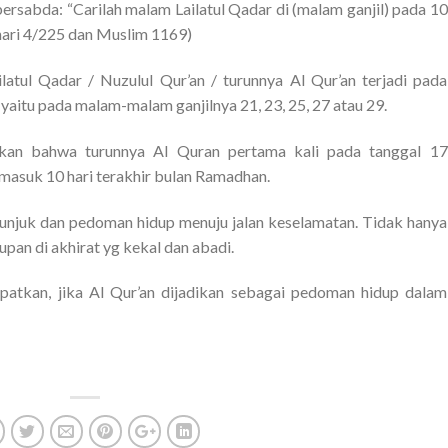
bersabda: “Carilah malam Lailatul Qadar di (malam ganjil) pada 10
khari 4/225 dan Muslim 1169)
latul Qadar / Nuzulul Qur’an / turunnya Al Qur’an terjadi pada
aitu pada malam-malam ganjilnya 21, 23, 25, 27 atau 29.
an bahwa turunnya Al Quran pertama kali pada tanggal 17
masuk 10 hari terakhir bulan Ramadhan.
tunjuk dan pedoman hidup menuju jalan keselamatan. Tidak hanya
upan di akhirat yg kekal dan abadi.
patkan, jika Al Qur’an dijadikan sebagai pedoman hidup dalam