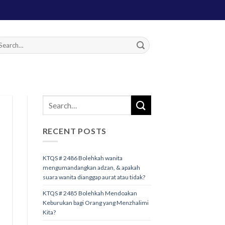
RECENT POSTS
KTQS # 2486 Bolehkah wanita
mengumandangkan adzan, & apakah
suara wanita dianggap aurat atau tidak?
KTQS # 2485 Bolehkah Mendoakan
Keburukan bagi Orang yang Menzhalimi
Kita?