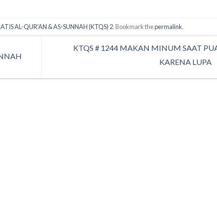
ATIS AL-QUR’AN & AS-SUNNAH (KTQS) 2
. Bookmark the
permalink
.
KTQS # 1244 MAKAN MINUM SAAT PU
UNNAH
KARENA LUPA