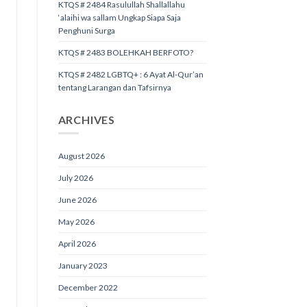
KTQS # 2484 Rasulullah Shallallahu
‘alaihi wa sallam Ungkap Siapa Saja
Penghuni Surga
KTQS # 2483 BOLEHKAH BERFOTO?
KTQS # 2482 LGBTQ+ : 6 Ayat Al-Qur’an
tentang Larangan dan Tafsirnya
ARCHIVES
August 2026
July 2026
June 2026
May 2026
April 2026
January 2023
December 2022