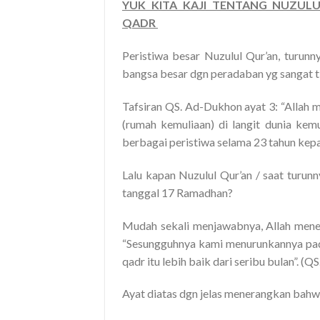
YUK KITA KAJI TENTANG NUZULU
QADR
Peristiwa besar Nuzulul Qur’an, turun
bangsa besar dgn peradaban yg sangat t
Tafsiran QS. Ad-Dukhon ayat 3: “Allah 
(rumah kemuliaan) di langit dunia kem
berbagai peristiwa selama 23 tahun kepad
Lalu kapan Nuzulul Qur’an / saat turunn
tanggal 17 Ramadhan?
Mudah sekali menjawabnya, Allah mene
“Sesungguhnya kami menurunkannya pada 
qadr itu lebih baik dari seribu bulan”. (Q
Ayat diatas dgn jelas menerangkan bahw