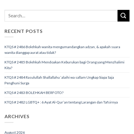
RECENT POSTS
KTQS # 2486 Bolehkah wanita mengumandangkan adzan, & apakah suara
wanita dianggap aurat atau tidak?
KTQS # 2485 Bolehkah Mendoakan Keburukan bagi Orang yang Menzhalimi
Kita?
KTQS # 2484 Rasulullah Shallallahu ‘alaihi wa sallam Ungkap Siapa Saja
Penghuni Surga
KTQS # 2483 BOLEHKAH BERFOTO?
KTQS # 2482 LGBTQ+ : 6 Ayat Al-Qur’an tentang Larangan dan Tafsirnya
ARCHIVES
August 2026