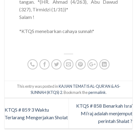
tangan. *(HR. Ahmad (4/263), Abu Dawud
(327), Tirmidzi (1/31))*
Salam !
*KTQS menebarkan cahaya sunnah*
This entry was posted in
KAJIAN TEMATIS AL-QUR’AN & AS-
SUNNAH (KTQS) 2
. Bookmark the
permalink
.
KTQS # 858 Benarkah Isra’
KTQS # 859 3 Waktu
Mi’raj adalah menjemput
Terlarang Mengerjakan Sholat
perintah Shalat ?