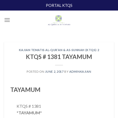
Skip
PORTAL KTQS
to
content
KAJIAN TEMATIS AL-QUR’AN & AS-SUNNAH (KTQS) 2
KTQS # 1381 TAYAMUM
POSTED ON
JUNE 2, 2017
BY
ADMINKAJIAN
TAYAMUM
KTQS # 1381
*
TAYAMUM
*