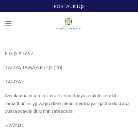
Skip
PORTAL KTQS
to
content
KTQS # 1657
TANYA JAWAB KTQS (20)
TANYA :
Assalamualaikum pa ustadz mau tanya apakah setelah
ramadhan ini yg wajib dikerjakan membayar qadha dulu apa
puasa syawal dulu nhn sateacana
JAWAB :