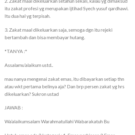
2. Zakat maal dikeluarkan setahun sekali, kalau yg dimaksud
itu zakat profesi yg merupakan ijtihad Syech yusuf qardhawi.
Itu dua hal yg terpisah.
3. Zakat maal dikeluarkan saja, semoga dgn itu rejeki
bertambah dan bisa membayar hutang.
*TANYA :*
Assalamu’alaikum ustd..
mau nanya mengenai zakat emas, itu dibayarkan setiap thn
atau wkt pertama belinya aja? Dan brp persen zakat yg hrs
dikeluarkan? Sukron ustad
JAWAB :
Wa’alaikumsalam Warahmatullahi Wabarakatuh Bu