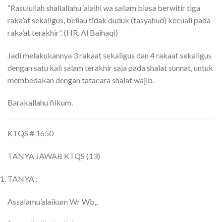
“
Rasulullah shallallahu ‘alaihi wa sallam biasa berwitir tiga
raka’at sekaligus, beliau tidak duduk (tasyahud) kecuali pada
raka’at terakhir
”. (HR. Al Baihaqi)
Jadi melakukannya 3 rakaat sekaligus dan 4 rakaat sekaligus
dengan satu kali salam terakhir saja pada shalat sunnat, untuk
membedakan dengan tatacara shalat wajib.
Barakallahu fiikum.
KTQS # 1650
TANYA JAWAB KTQS (13)
TANYA :
Assalamu’alaikum Wr Wb,,