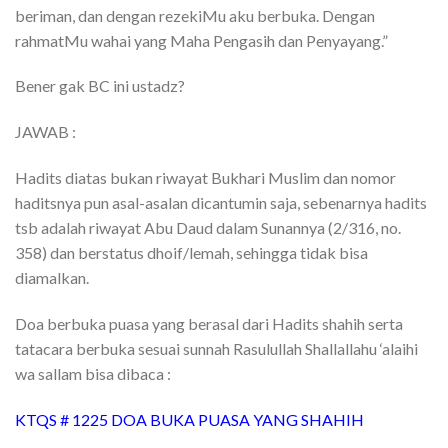
beriman, dan dengan rezekiMu aku berbuka. Dengan
rahmatMu wahai yang Maha Pengasih dan Penyayang.”
Bener gak BC ini ustadz?
JAWAB :
Hadits diatas bukan riwayat Bukhari Muslim dan nomor
haditsnya pun asal-asalan dicantumin saja, sebenarnya hadits
tsb adalah riwayat Abu Daud dalam Sunannya (2/316, no.
358) dan berstatus dhoif/lemah, sehingga tidak bisa
diamalkan.
Doa berbuka puasa yang berasal dari Hadits shahih serta
tatacara berbuka sesuai sunnah Rasulullah Shallallahu ‘alaihi
wa sallam bisa dibaca :
KTQS # 1225 DOA BUKA PUASA YANG SHAHIH