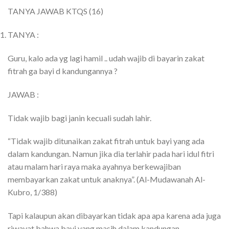
TANYA JAWAB KTQS (16)
TANYA :
Guru, kalo ada yg lagi hamil .. udah wajib di bayarin zakat
fitrah ga bayi d kandungannya ?
JAWAB :
Tidak wajib bagi janin kecuali sudah lahir.
“Tidak wajib ditunaikan zakat fitrah untuk bayi yang ada
dalam kandungan. Namun jika dia terlahir pada hari idul fitri
atau malam hari raya maka ayahnya berkewajiban
membayarkan zakat untuk anaknya”. (Al-Mudawanah Al-
Kubro, 1/388)
Tapi kalaupun akan dibayarkan tidak apa apa karena ada juga
riwayat bahwa bayi yang masih dalam kandungan