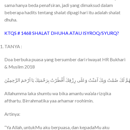
sama hanya beda penafsiran, jadi yang dimaksud dalam
beberapa hadits tentang shalat dipagi hari itu adalah shalat
dhuha.
KTQS # 1468 SHALAT DHUHA ATAU ISYROQ/SYURQ?
TANYA :
Doa berbuka puasa yang bersumber dari riwayat HR Bukhari
& Muslim 2018
هُمَّ
لَكَ
صُمْتُ
وَبِكَ
آمَنْتُ
وَعَلَى
رِزْقِكَ
أَفْطَرْتُ
بِرَحْمَتِكَ
يَا
اَرْحَمَ
الرَّحِمِيْنَ
Allahumma laka shumtu wa bika amantu wa’ala rizqika
afthartu. Birrahmatika yaa arhamar roohimin.
Artinya:
“Ya Allah, untukMu aku berpuasa, dan kepadaMu aku