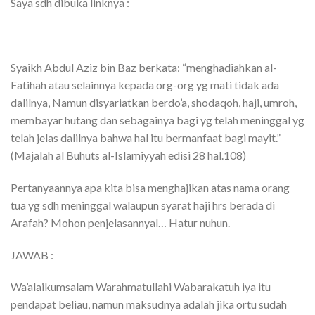
Saya sdh dibuka linknya :
Syaikh Abdul Aziz bin Baz berkata: “menghadiahkan al-
Fatihah atau selainnya kepada org-org yg mati tidak ada
dalilnya, Namun disyariatkan berdo’a, shodaqoh, haji, umroh,
membayar hutang dan sebagainya bagi yg telah meninggal yg
telah jelas dalilnya bahwa hal itu bermanfaat bagi mayit.”
(Majalah al Buhuts al-Islamiyyah edisi 28 hal.108)
Pertanyaannya apa kita bisa menghajikan atas nama orang
tua yg sdh meninggal walaupun syarat haji hrs berada di
Arafah? Mohon penjelasannyal… Hatur nuhun.
JAWAB :
Wa’alaikumsalam Warahmatullahi Wabarakatuh iya itu
pendapat beliau, namun maksudnya adalah jika ortu sudah