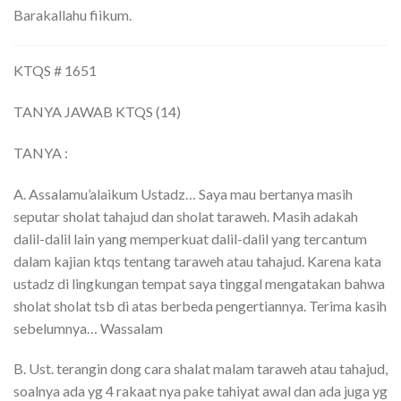
Barakallahu fiikum.
KTQS # 1651
TANYA JAWAB KTQS (14)
TANYA :
A. Assalamu’alaikum Ustadz… Saya mau bertanya masih
seputar sholat tahajud dan sholat taraweh. Masih adakah
dalil-dalil lain yang memperkuat dalil-dalil yang tercantum
dalam kajian ktqs tentang taraweh atau tahajud. Karena kata
ustadz di lingkungan tempat saya tinggal mengatakan bahwa
sholat sholat tsb di atas berbeda pengertiannya. Terima kasih
sebelumnya… Wassalam
B. Ust. terangin dong cara shalat malam taraweh atau tahajud,
soalnya ada yg 4 rakaat nya pake tahiyat awal dan ada juga yg