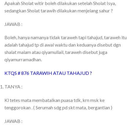
Apakah Sholat witir boleh dilakukan setelah Sholat Isya,
sedangkan Sholat tarawih dilakukan menjelang sahur ?
JAWAB :
Boleh, hanya namanya tidak taraweh tapi tahajud, taraweh itu
adalah tahajud tp di awal waktu dan keduanya disebut dgn
shalat malam atau qiyamullail, taraweh disebut juga
qiyamurramadhan.
KTQS # 876 TARAWIH ATAU TAHAJUD ?
TANYA :
Kl tetes mata membatalkan puasa tdk, krn msk ke
tenggorokan . ( Serumah sdg pd skt mata, bergantian )
JAWAB :