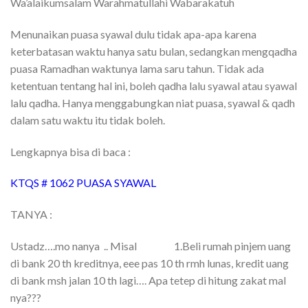
Wa’alaikumsalam Warahmatullahi Wabarakatuh
Menunaikan puasa syawal dulu tidak apa-apa karena
keterbatasan waktu hanya satu bulan, sedangkan mengqadha
puasa Ramadhan waktunya lama saru tahun. Tidak ada
ketentuan tentang hal ini, boleh qadha lalu syawal atau syawal
lalu qadha. Hanya menggabungkan niat puasa, syawal & qadh
dalam satu waktu itu tidak boleh.
Lengkapnya bisa di baca :
KTQS # 1062 PUASA SYAWAL
TANYA :
Ustadz….mo nanya .. Misal 1.Beli rumah pinjem uang
di bank 20 th kreditnya, eee pas 10 th rmh lunas, kredit uang
di bank msh jalan 10 th lagi…. Apa tetep di hitung zakat mal
nya???