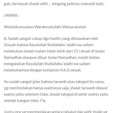
gak, termasuk shalat witir… bingung jadinya, makasih tadz.
JAWAB :
Wa’alaikumsalam Warahmatullahi Wabarakatuh
A. Sudah sangat cukup dgn hadits yang dibawakan oleh
‘Aisyah bahwa Rasulullah Shallallahu ‘alaihi wa sallam
melakukan shalat malam tidak lebih dari 11 rakaat di bulan
Ramadhan ataupun diluar bulan Ramadhan, malah beliau
mengatakan Rasulullah Shallallahu ‘alaihi wa sallam
melakukannya dengan kompisisi 4,4,3 rakaat.
Itu sudah sangat jelas bahwa tarawih atau tahajud itu sama,
yg membedakan hanya waktunya saja, shalat taraweh diawal
waktu yaitu sebelum tidur, shalat tahajud di akhir waktu yaitu
setelah bangun tidur. Fix.
Justru org yg membedakan antara tahajud dan witir itulah yg