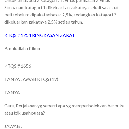
Untuk emas ada 2 katagori : 1. Emas perhiasan 2 Emas
Simpanan. katagori 1 dikeluarkan zakatnya sekali saja saat
beli sebelum dipakai sebesar 2,5%, sedangkan katagori 2
dikeluarkan zakatnya 2,5% setiap tahun.
KTQS # 1254 RINGKASAN ZAKAT
Barakallahu fiikum.
KTQS # 1656
TANYA JAWAB KTQS (19)
TANYA :
Guru, Perjalanan yg seperti apa yg memperbolehkan berbuka
atau tdk usah puasa?
JAWAB :