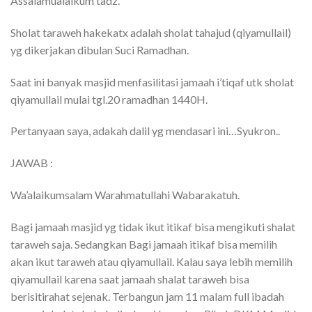
Assalamualaikum tadz.
Sholat taraweh hakekatx adalah sholat tahajud (qiyamullail)
yg dikerjakan dibulan Suci Ramadhan.
Saat ini banyak masjid menfasilitasi jamaah i’tiqaf utk sholat
qiyamullail mulai tgl.20 ramadhan 1440H.
Pertanyaan saya, adakah dalil yg mendasari ini…Syukron..
JAWAB :
Wa’alaikumsalam Warahmatullahi Wabarakatuh.
Bagi jamaah masjid yg tidak ikut itikaf bisa mengikuti shalat
taraweh saja. Sedangkan Bagi jamaah itikaf bisa memilih
akan ikut taraweh atau qiyamullail. Kalau saya lebih memilih
qiyamullail karena saat jamaah shalat taraweh bisa
berisitirahat sejenak. Terbangun jam 11 malam full ibadah