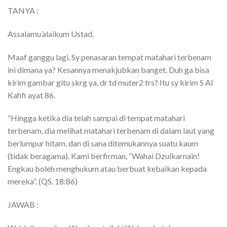
TANYA :
Assalamu’alaikum Ustad.
Maaf ganggu lagi. Sy penasaran tempat matahari terbenam
ini dimana ya? Kesannya menakjubkan banget. Duh ga bisa
kirim gambar gitu skrg ya, dr td muter2 trs? Itu sy kirim S Al
Kahfi ayat 86.
“Hingga ketika dia telah sampai di tempat matahari
terbenam, dia melihat matahari terbenam di dalam laut yang
berlumpur hitam, dan di sana ditemukannya suatu kaum
(tidak beragama). Kami berfirman, “Wahai Dzulkarnain!
Engkau boleh menghukum atau berbuat kebaikan kepada
mereka”. (QS. 18:86)
JAWAB :