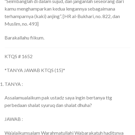
“Seimbanglah di dalam sujud, dan janganlah seseorang dari
kamu menghamparkan kedua lengannya sebagaimana
terhamparnya (kaki) anjing”. [HR al-Bukhari, no. 822, dan
Muslim, no. 493]
Barakallahu fiikum.
KTQS # 1652
*TANYA JAWAB KTQS (15)*
TANYA :
Assalamualaikum pak ustadz saya ingin bertanya ttg
perbedaan shalat syuruq dan shalat dhuha?
JAWAB :
Wa’alaikumsalam Warahmatullahi Wabarakatuh haditsnya