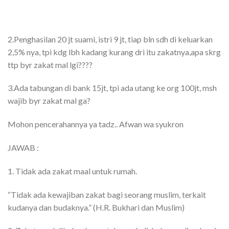
2.Penghasilan 20 jt suami, istri 9 jt, tiap bln sdh di keluarkan
2,5% nya, tpi kdg lbh kadang kurang dri itu zakatnya,apa skrg
ttp byr zakat mal lgi????
3.Ada tabungan di bank 15jt, tpi ada utang ke org 100jt, msh
wajib byr zakat mal ga?
Mohon pencerahannya ya tadz.. Afwan wa syukron
JAWAB :
1. Tidak ada zakat maal untuk rumah.
“Tidak ada kewajiban zakat bagi seorang muslim, terkait
kudanya dan budaknya.” (H.R. Bukhari dan Muslim)