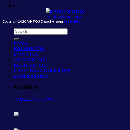
Visitor :
professional logo
Copyright 2026 ©
KTQS Daarul Arqom
Site by flixs
Home
KAJIAN KTQS
DOA KTQS
QUOTA KTQS
KULTUS KTQS
E Book Doa & Dzikir KTQS
Download kitab
Konsultasi :
08112274573 (WA)