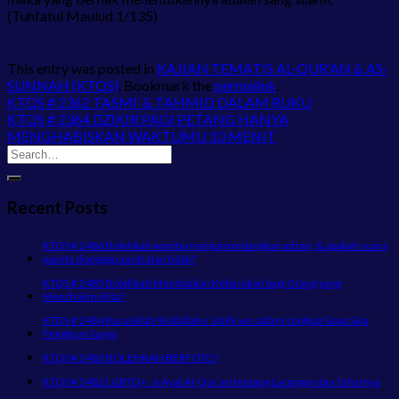
(Tuhfatul Maulud 1/135)
This entry was posted in
KAJIAN TEMATIS AL-QUR’AN & AS-
SUNNAH (KTQS)
. Bookmark the
permalink
.
KTQS # 2362 TASMI’ & TAHMID DALAM RUKU
KTQS # 2364 DZIKIR PAGI PETANG HANYA
MENGHABISKAN WAKTUMU 10 MENIT
Recent Posts
KTQS # 2486 Bolehkah wanita mengumandangkan adzan, & apakah suara
wanita dianggap aurat atau tidak?
KTQS # 2485 Bolehkah Mendoakan Keburukan bagi Orang yang
Menzhalimi Kita?
KTQS # 2484 Rasulullah Shallallahu ‘alaihi wa sallam Ungkap Siapa Saja
Penghuni Surga
KTQS # 2483 BOLEHKAH BERFOTO?
KTQS # 2482 LGBTQ+ : 6 Ayat Al-Qur’an tentang Larangan dan Tafsirnya