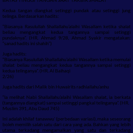
Kedua tangan diangkat setinggi pundak atau setinggi jung
telinga. Berdasarkan hadits:
“Biasanya Rasulullah Shallallahu’alaihi Wasallam ketika shalat
beliau mengangkat kedua tangannya sampai setinggi
pundaknya”. (HR. Ahmad 9/28, Ahmad Syakir mengatakan:
“sanad hadits ini shahih”)
Juga hadits:
“Biasanya Rasulullah Shallallahu’alaihi Wasallam ketika memulai
shalat beliau mengangkat kedua tangannya sampai setinggi
kedua telinganya”. (HR. Al Baihaqi
2/26)
Juga hadits dari Malik bin Huwairits radhiallahu’anhu
“la melihat Nabi Shallallahu’alaihi Wasallam shalat, ia berkata
(tangannya diangkat) sampai setinggi pangkal telinganya”. (HR.
Muslim 391, Abu Daud 745)
Ini adalah khilaf tanawwu’ (perbedaan variasi), maka seseorang
boleh memilih salah satu dari cara yang ada. Bahkan yang lebih
utama terkadang mengamalkan yang satu dan terkadang