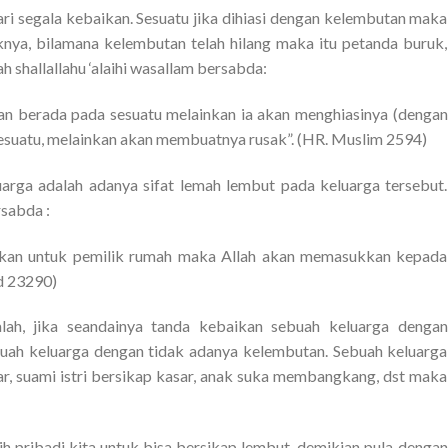
ri segala kebaikan. Sesuatu jika dihiasi dengan kelembutan maka
knya, bilamana kelembutan telah hilang maka itu petanda buruk,
 shallallahu ‘alaihi wasallam bersabda:
an berada pada sesuatu melainkan ia akan menghiasinya (dengan
 sesuatu, melainkan akan membuatnya rusak”. (HR. Muslim 2594)
arga adalah adanya sifat lemah lembut pada keluarga tersebut.
rsabda :
aikan untuk pemilik rumah maka Allah akan memasukkan kepada
d 23290)
alah, jika seandainya tanda kebaikan sebuah keluarga dengan
ah keluarga dengan tidak adanya kelembutan. Sebuah keluarga
ar, suami istri bersikap kasar, anak suka membangkang, dst maka
atih pribadi kita untuk bisa bersikap lembut, demikian pula dengan