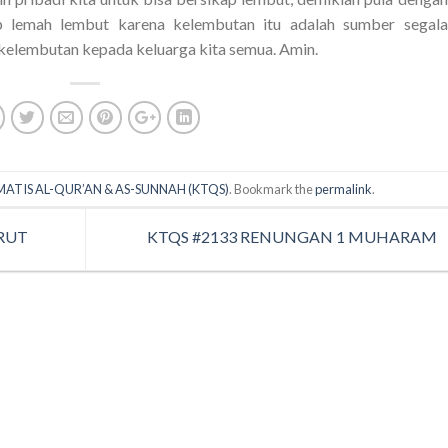
p lemah lembut karena kelembutan itu adalah sumber segala
kelembutan kepada keluarga kita semua. Amin.
MATIS AL-QUR’AN & AS-SUNNAH (KTQS)
. Bookmark the
permalink
.
RUT
KTQS #2133 RENUNGAN 1 MUHARAM