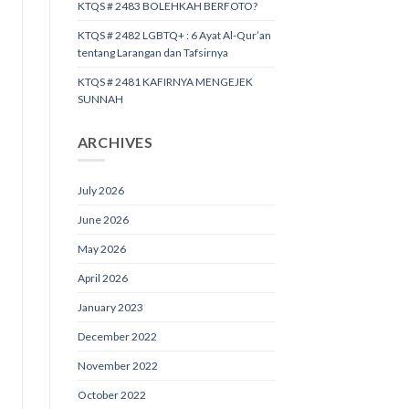
KTQS # 2483 BOLEHKAH BERFOTO?
KTQS # 2482 LGBTQ+ : 6 Ayat Al-Qur’an
tentang Larangan dan Tafsirnya
KTQS # 2481 KAFIRNYA MENGEJEK
SUNNAH
ARCHIVES
July 2026
June 2026
May 2026
April 2026
January 2023
December 2022
November 2022
October 2022