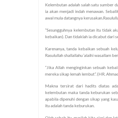
Kelembutan adalah salah satu sumber da
ia akan menjadi indah menawan. Sebali
awal mula datangnya kerusakan.Rasulullah
“Sesungguhnya kelembutan itu tidak ak
kebaikan). Dan tidaklah ia dicabut dari
Karenanya, tanda kebaikan sebuah kelu
Rasulullah shallallahu ‘alaihi wasallam be
“Jika Allah menginginkan sebuah keb
mereka sikap lemah lembut”. (HR. Ahma
Makna tersirat dari hadits diatas ad
kelembutan maka tanda keburukan sebu
apabila dipenuhi dengan sikap yang kas
itu adalah tanda keburukan.
Oleh sebab itu, marilah kita ajari dan l