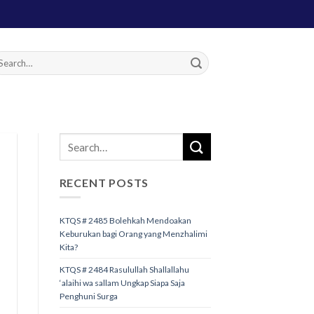
RECENT POSTS
KTQS # 2485 Bolehkah Mendoakan
Keburukan bagi Orang yang Menzhalimi
Kita?
KTQS # 2484 Rasulullah Shallallahu
‘alaihi wa sallam Ungkap Siapa Saja
Penghuni Surga