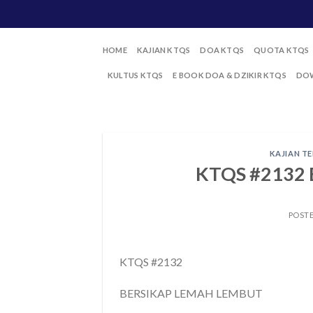
Skip
to
content
HOME
KAJIAN KTQS
DOA KTQS
QUOTA KTQS
KULTUS KTQS
E BOOK DOA & DZIKIR KTQS
DOW
KAJIAN TE
KTQS #2132
POST
KTQS #2132
BERSIKAP LEMAH LEMBUT