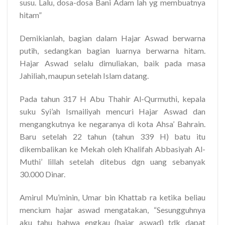
susu. Lalu, dosa-dosa Bani Adam lah yg membuatnya
hitam”
Demikianlah, bagian dalam Hajar Aswad berwarna
putih, sedangkan bagian luarnya berwarna hitam.
Hajar Aswad selalu dimuliakan, baik pada masa
Jahiliah, maupun setelah Islam datang.
Pada tahun 317 H Abu Thahir Al-Qurmuthi, kepala
suku Syi’ah Ismailiyah mencuri Hajar Aswad dan
mengangkutnya ke negaranya di kota Ahsa’ Bahrain.
Baru setelah 22 tahun (tahun 339 H) batu itu
dikembalikan ke Mekah oleh Khalifah Abbasiyah Al-
Muthi’ lillah setelah ditebus dgn uang sebanyak
30.000 Dinar.
Amirul Mu’minin, Umar bin Khattab ra ketika beliau
mencium hajar aswad mengatakan, “Sesungguhnya
aku tahu bahwa engkau (hajar aswad) tdk dapat