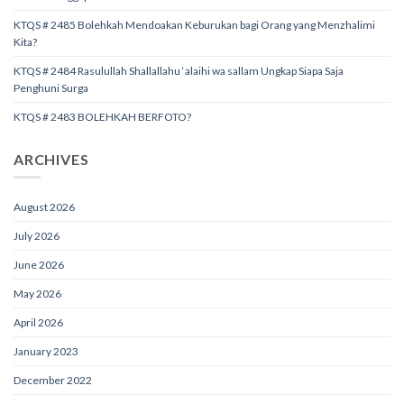
KTQS # 2485 Bolehkah Mendoakan Keburukan bagi Orang yang Menzhalimi
Kita?
KTQS # 2484 Rasulullah Shallallahu ‘alaihi wa sallam Ungkap Siapa Saja
Penghuni Surga
KTQS # 2483 BOLEHKAH BERFOTO?
ARCHIVES
August 2026
July 2026
June 2026
May 2026
April 2026
January 2023
December 2022