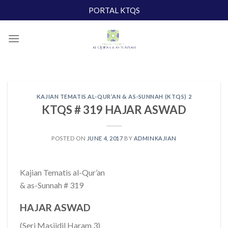
Skip
PORTAL KTQS
to
content
KAJIAN TEMATIS AL-QUR’AN & AS-SUNNAH (KTQS) 2
KTQS # 319 HAJAR ASWAD
POSTED ON
JUNE 4, 2017
BY
ADMINKAJIAN
Kajian Tematis al-Qur’an
& as-Sunnah # 319
HAJAR ASWAD
(Seri Masjidil Haram 3)