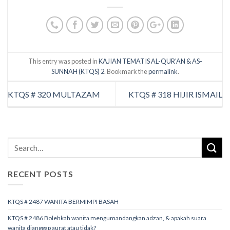
This entry was posted in
KAJIAN TEMATIS AL-QUR’AN & AS-
SUNNAH (KTQS) 2
. Bookmark the
permalink
.
KTQS # 320 MULTAZAM
KTQS # 318 HIJIR ISMAIL
RECENT POSTS
KTQS # 2487 WANITA BERMIMPI BASAH
KTQS # 2486 Bolehkah wanita mengumandangkan adzan, & apakah suara
wanita dianggap aurat atau tidak?