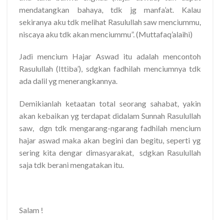
mendatangkan bahaya, tdk jg manfa’at. Kalau
sekiranya aku tdk melihat Rasulullah saw menciummu,
niscaya aku tdk akan menciummu”. (Muttafaq’alaihi)
Jadi mencium Hajar Aswad itu adalah mencontoh
Rasulullah (Ittiba’), sdgkan fadhilah menciumnya tdk
ada dalil yg menerangkannya.
Demikianlah ketaatan total seorang sahabat, yakin
akan kebaikan yg terdapat didalam Sunnah Rasulullah
saw, dgn tdk mengarang-ngarang fadhilah mencium
hajar aswad maka akan begini dan begitu, seperti yg
sering kita dengar dimasyarakat, sdgkan Rasulullah
saja tdk berani mengatakan itu.
Salam !