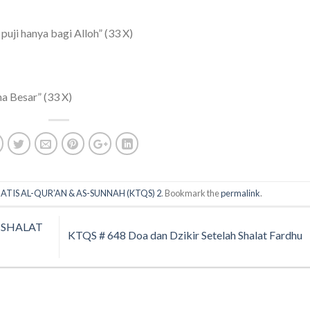
 puji hanya bagi Alloh” (33 X)
ha Besar” (33 X)
ATIS AL-QUR’AN & AS-SUNNAH (KTQS) 2
. Bookmark the
permalink
.
H SHALAT
KTQS # 648 Doa dan Dzikir Setelah Shalat Fardhu