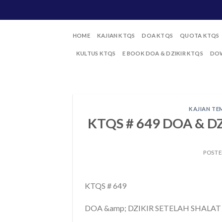
Skip
to
content
HOME
KAJIAN KTQS
DOA KTQS
QUOTA KTQS
KULTUS KTQS
E BOOK DOA & DZIKIR KTQS
DOW
KAJIAN TE
KTQS # 649 DOA & D
POST
KTQS # 649
DOA &amp; DZIKIR SETELAH SHALAT