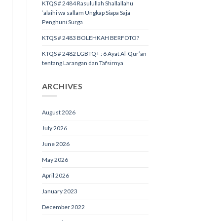
KTQS # 2484 Rasulullah Shallallahu
‘alaihi wa sallam Ungkap Siapa Saja
Penghuni Surga
KTQS # 2483 BOLEHKAH BERFOTO?
KTQS # 2482 LGBTQ+ : 6 Ayat Al-Qur’an
tentang Larangan dan Tafsirnya
ARCHIVES
August 2026
July 2026
June 2026
May 2026
April 2026
January 2023
December 2022