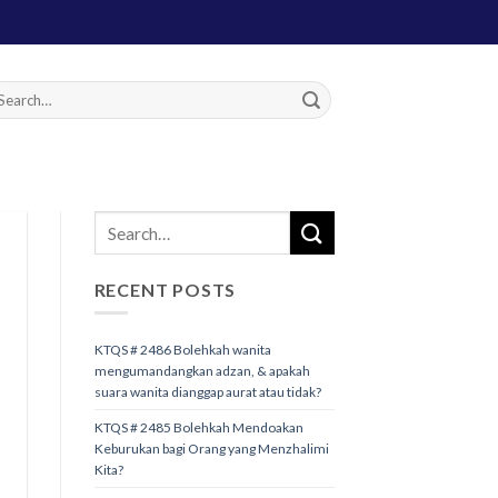
RECENT POSTS
KTQS # 2486 Bolehkah wanita
mengumandangkan adzan, & apakah
suara wanita dianggap aurat atau tidak?
KTQS # 2485 Bolehkah Mendoakan
Keburukan bagi Orang yang Menzhalimi
Kita?