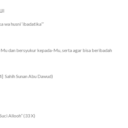
ال
ka wa husni ‘ibadatika’”
t-Mu dan bersyukur kepada-Mu, serta agar bisa beribadah
4] Sahih Sunan Abu Dawud)
Suci Allooh” (33 X)