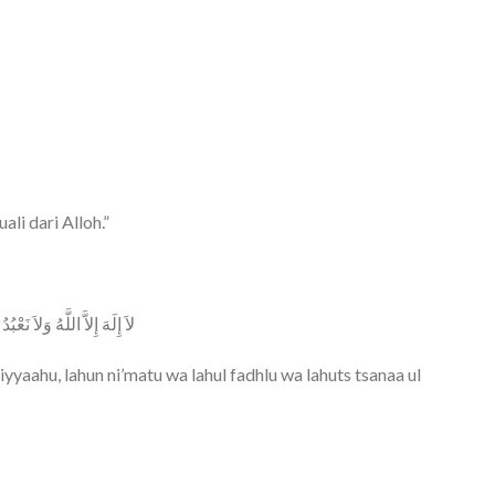
li dari Alloh.”
لاَ إِلَهَ إِلاَّ اللَّهُ وَلاَ نَعْب
a iyyaahu, lahun ni’matu wa lahul fadhlu wa lahuts tsanaa ul