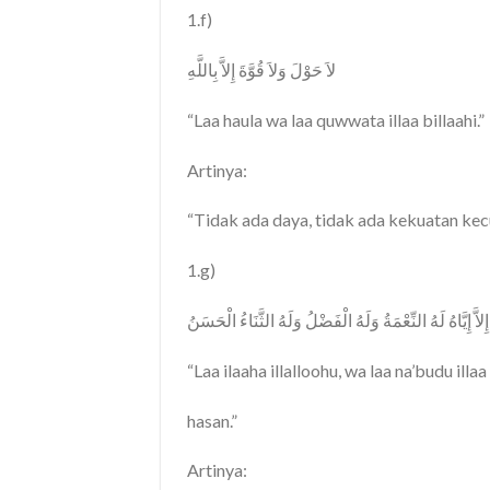
1.f)
لاَ حَوْلَ وَلاَ قُوَّةَ إِلاَّ بِاللَّهِ
“Laa haula wa laa quwwata illaa billaahi.”
Artinya:
“Tidak ada daya, tidak ada kekuatan kecua
1.g)
ُدُ إِلاَّ إِيَّاهُ لَهُ النِّعْمَةُ وَلَهُ الْفَضْلُ وَلَهُ الثَّنَاءُ الْحَسَنُ
“Laa ilaaha illalloohu, wa laa na’budu illa
hasan.”
Artinya: