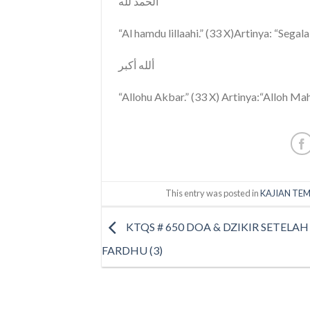
الحمد لله
“Al hamdu lillaahi.” (33 X)Artinya: “Segala
ألله أكبر
“Allohu Akbar.” (33 X) Artinya:“Alloh Ma
This entry was posted in
KAJIAN TEM
KTQS # 650 DOA & DZIKIR SETELA
FARDHU (3)