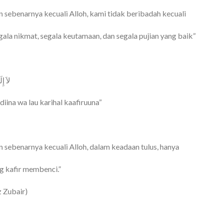
 sebenarnya kecuali Alloh, kami tidak beribadah kecuali
ala nikmat, segala keutamaan, dan segala pujian yang baik”
لاَ إِ
 diina wa lau karihal kaafiruuna”
 sebenarnya kecuali Alloh, dalam keadaan tulus, hanya
g kafir membenci.”
 Zubair)